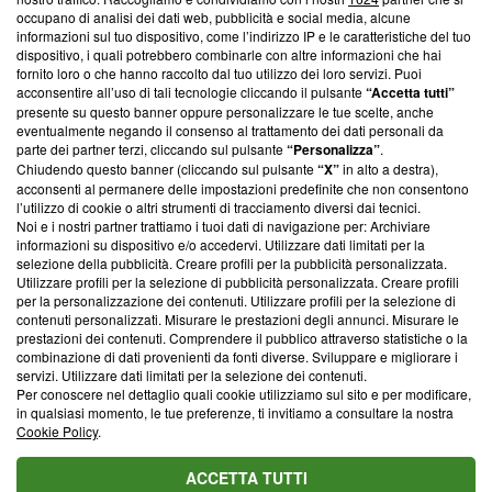
News, sui nostri processi editoriali e su come ci impegniamo a
occupano di analisi dei dati web, pubblicità e social media, alcune
creare news di qualità. Inoltre, afferma la nostra aderenza a
informazioni sul tuo dispositivo, come l’indirizzo IP e le caratteristiche del tuo
‘Trust Project - News with Integrity’
Blasting News non è
dispositivo, i quali potrebbero combinarle con altre informazioni che hai
fornito loro o che hanno raccolto dal tuo utilizzo dei loro servizi. Puoi
ancora membro del programma, ma ha richiesto di farne
acconsentire all’uso di tali tecnologie cliccando il pulsante
“Accetta tutti”
parte; Trust Project non ha ancora effettuato una verifica di
presente su questo banner oppure personalizzare le tue scelte, anche
conformità agli standard.
eventualmente negando il consenso al trattamento dei dati personali da
parte dei partner terzi, cliccando sul pulsante
“Personalizza”
.
Su di noi
Chiudendo questo banner (cliccando sul pulsante
“X”
in alto a destra),
acconsenti al permanere delle impostazioni predefinite che non consentono
Team editoriale
l’utilizzo di cookie o altri strumenti di tracciamento diversi dai tecnici.
Noi e i nostri partner trattiamo i tuoi dati di navigazione per: Archiviare
Corporate
informazioni su dispositivo e/o accedervi. Utilizzare dati limitati per la
selezione della pubblicità. Creare profili per la pubblicità personalizzata.
Redazione
Utilizzare profili per la selezione di pubblicità personalizzata. Creare profili
per la personalizzazione dei contenuti. Utilizzare profili per la selezione di
Informativa Privacy
contenuti personalizzati. Misurare le prestazioni degli annunci. Misurare le
prestazioni dei contenuti. Comprendere il pubblico attraverso statistiche o la
Cookie Policy
combinazione di dati provenienti da fonti diverse. Sviluppare e migliorare i
servizi. Utilizzare dati limitati per la selezione dei contenuti.
Per conoscere nel dettaglio quali cookie utilizziamo sul sito e per modificare,
Blasting SA, IDI CHE-247.845.224, Via Carlo Frasca, 3 - 6900
in qualsiasi momento, le tue preferenze, ti invitiamo a consultare la nostra
Lugano (Svizzera) Tel:
+39 0690258937
Cookie Policy
.
© 2026 Blasting News
ACCETTA TUTTI