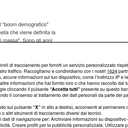
al “boom demografico"
ella che viene definita la
i massa". Sono gli anni
n l'avvento delle
sa operaia cresce,
opri diritti. Quando
imili di tracciamento per fornirti un servizio personalizzato rispe
stro traffico. Raccogliamo e condividiamo con i nostri
1624
partn
ratori insorgono
 alcune informazioni sul tuo dispositivo, come l’indirizzo IP e le 
are di ottenere ciò che
ltre informazioni che hai fornito loro o che hanno raccolto dal tuo
fabbriche diventano
ogie cliccando il pulsante
“Accetta tutti”
presente su questo ban
o il consenso al trattamento dei dati personali da parte dei par
zione, comunità e
sperienza come operaio
ndo sul pulsante
“X”
in alto a destra), acconsenti al permanere 
che
"l'operaio viveva in
o altri strumenti di tracciamento diversi dai tecnici.
uoi dati di navigazione per: Archiviare informazioni su dispositivo 
rica, situazione che muta
licità. Creare profili per la pubblicità personalizzata. Utilizzare p