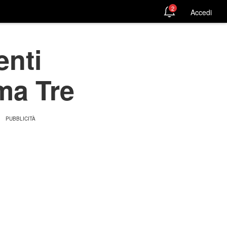
2
Accedi
enti
ma Tre