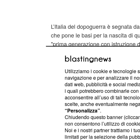
L’Italia del dopoguerra è segnata d
che pone le basi per la nascita di qu
"prima generazione con istruzione d
in cui le fabbriche si "ripopolano" co
emigrazioni dal Sud Italia e la mas
acquisendo la consapevolezza dei pr
Utilizziamo i cookie e tecnologie s
navigazione e per analizzare il no
questi non vengono rispettati, i lavo
dati web, pubblicità e social media,
organizzando lotte operaie per cerc
i quali potrebbero combinarle con a
ingiustamente gli viene negato. Le 
acconsentire all’uso di tali tecnol
scelte, anche eventualmente negand
quindi luogo di lavoro e di aggrega
“Personalizza”
.
condivisione. In seguito alla sua e
Chiudendo questo banner (clicca
della Fiat, lo scrittore ha affermato 
non consentono l’utilizzo di cookie 
Noi e i nostri partner trattiamo i t
uno stato di subordinazione in fabb
limitati per la selezione della pubb