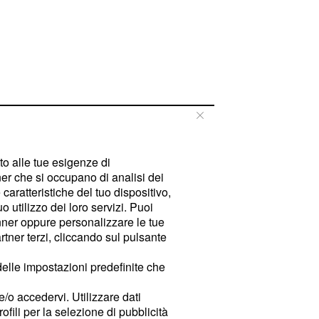
tto alle tue esigenze di
er che si occupano di analisi dei
caratteristiche del tuo dispositivo,
 utilizzo dei loro servizi. Puoi
ner oppure personalizzare le tue
tner terzi, cliccando sul pulsante
delle impostazioni predefinite che
e/o accedervi. Utilizzare dati
rofili per la selezione di pubblicità