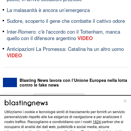
La malasanità è ancora un’emergenza
Sudore, scoperto il gene che combatte il cattivo odore
Inter-Romero: c'è l'accordo con il Tottenham, manca
quello con il difensore argentino
VIDEO
Anticipazioni La Promessa: Catalina ha un altro uomo
VIDEO
Blasting News lavora con l’Unione Europea nella lotta
contro le fake news
ABOUT
LINEA EDITORIALE
Utilizziamo i cookie e tecnologie simili di tracciamento per fornirti un servizio
Questa sezione offre informazioni trasparenti su Blasting
personalizzato rispetto alle tue esigenze di navigazione e per analizzare il
nostro traffico. Raccogliamo e condividiamo con i nostri
1624
partner che si
News, sui nostri processi editoriali e su come ci impegniamo a
occupano di analisi dei dati web, pubblicità e social media, alcune
creare news di qualità. Inoltre, afferma la nostra aderenza a