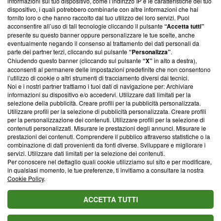
informazioni sul tuo dispositivo, come l’indirizzo IP e le caratteristiche del tuo
‘Trust Project - News with Integrity’
Blasting News non è
dispositivo, i quali potrebbero combinarle con altre informazioni che hai
ancora membro del programma, ma ha richiesto di farne
fornito loro o che hanno raccolto dal tuo utilizzo dei loro servizi. Puoi
parte; Trust Project non ha ancora effettuato una verifica di
acconsentire all’uso di tali tecnologie cliccando il pulsante
“Accetta tutti”
conformità agli standard.
presente su questo banner oppure personalizzare le tue scelte, anche
eventualmente negando il consenso al trattamento dei dati personali da
parte dei partner terzi, cliccando sul pulsante
“Personalizza”
.
Su di noi
Chiudendo questo banner (cliccando sul pulsante
“X”
in alto a destra),
acconsenti al permanere delle impostazioni predefinite che non consentono
Team editoriale
l’utilizzo di cookie o altri strumenti di tracciamento diversi dai tecnici.
Noi e i nostri partner trattiamo i tuoi dati di navigazione per: Archiviare
Corporate
informazioni su dispositivo e/o accedervi. Utilizzare dati limitati per la
selezione della pubblicità. Creare profili per la pubblicità personalizzata.
Redazione
Utilizzare profili per la selezione di pubblicità personalizzata. Creare profili
per la personalizzazione dei contenuti. Utilizzare profili per la selezione di
Informativa Privacy
contenuti personalizzati. Misurare le prestazioni degli annunci. Misurare le
prestazioni dei contenuti. Comprendere il pubblico attraverso statistiche o la
Cookie Policy
combinazione di dati provenienti da fonti diverse. Sviluppare e migliorare i
servizi. Utilizzare dati limitati per la selezione dei contenuti.
Blasting SA, IDI CHE-247.845.224, Via Carlo Frasca, 3 - 6900
Per conoscere nel dettaglio quali cookie utilizziamo sul sito e per modificare,
Lugano (Svizzera) Tel:
+39 0690258937
in qualsiasi momento, le tue preferenze, ti invitiamo a consultare la nostra
Cookie Policy
.
© 2026 Blasting News
ACCETTA TUTTI