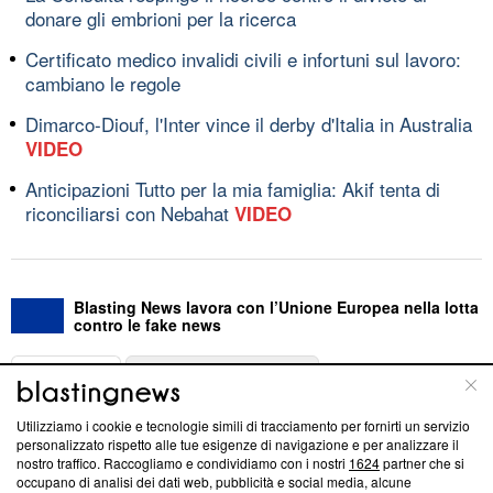
donare gli embrioni per la ricerca
Certificato medico invalidi civili e infortuni sul lavoro:
cambiano le regole
Dimarco-Diouf, l'Inter vince il derby d'Italia in Australia
VIDEO
Anticipazioni Tutto per la mia famiglia: Akif tenta di
riconciliarsi con Nebahat
VIDEO
Blasting News lavora con l’Unione Europea nella lotta
contro le fake news
ABOUT
LINEA EDITORIALE
Utilizziamo i cookie e tecnologie simili di tracciamento per fornirti un servizio
Questa sezione offre informazioni trasparenti su Blasting
personalizzato rispetto alle tue esigenze di navigazione e per analizzare il
nostro traffico. Raccogliamo e condividiamo con i nostri
1624
partner che si
News, sui nostri processi editoriali e su come ci impegniamo a
occupano di analisi dei dati web, pubblicità e social media, alcune
creare news di qualità. Inoltre, afferma la nostra aderenza a