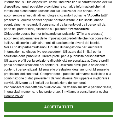
informazioni sul tuo dispositivo, come l’indirizzo IP e le caratteristiche del tuo
‘Trust Project - News with Integrity’
Blasting News non è
dispositivo, i quali potrebbero combinarle con altre informazioni che hai
ancora membro del programma, ma ha richiesto di farne
fornito loro o che hanno raccolto dal tuo utilizzo dei loro servizi. Puoi
parte; Trust Project non ha ancora effettuato una verifica di
acconsentire all’uso di tali tecnologie cliccando il pulsante
“Accetta tutti”
conformità agli standard.
presente su questo banner oppure personalizzare le tue scelte, anche
eventualmente negando il consenso al trattamento dei dati personali da
parte dei partner terzi, cliccando sul pulsante
“Personalizza”
.
Su di noi
Chiudendo questo banner (cliccando sul pulsante
“X”
in alto a destra),
acconsenti al permanere delle impostazioni predefinite che non consentono
Team editoriale
l’utilizzo di cookie o altri strumenti di tracciamento diversi dai tecnici.
Noi e i nostri partner trattiamo i tuoi dati di navigazione per: Archiviare
Corporate
informazioni su dispositivo e/o accedervi. Utilizzare dati limitati per la
selezione della pubblicità. Creare profili per la pubblicità personalizzata.
Redazione
Utilizzare profili per la selezione di pubblicità personalizzata. Creare profili
per la personalizzazione dei contenuti. Utilizzare profili per la selezione di
Informativa Privacy
contenuti personalizzati. Misurare le prestazioni degli annunci. Misurare le
prestazioni dei contenuti. Comprendere il pubblico attraverso statistiche o la
Cookie Policy
combinazione di dati provenienti da fonti diverse. Sviluppare e migliorare i
servizi. Utilizzare dati limitati per la selezione dei contenuti.
Blasting SA, IDI CHE-247.845.224, Via Carlo Frasca, 3 - 6900
Per conoscere nel dettaglio quali cookie utilizziamo sul sito e per modificare,
Lugano (Svizzera) Tel:
+39 0690258937
in qualsiasi momento, le tue preferenze, ti invitiamo a consultare la nostra
Cookie Policy
.
© 2026 Blasting News
ACCETTA TUTTI