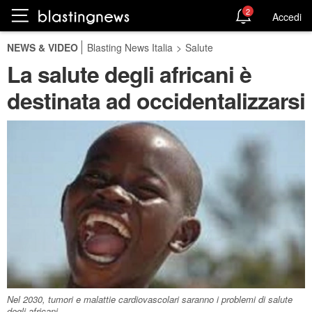
2
Accedi
NEWS & VIDEO
Blasting News Italia
>
Salute
La salute degli africani è
destinata ad occidentalizzarsi
Nel 2030, tumori e malattie cardiovascolari saranno i problemi di salute
degli africani