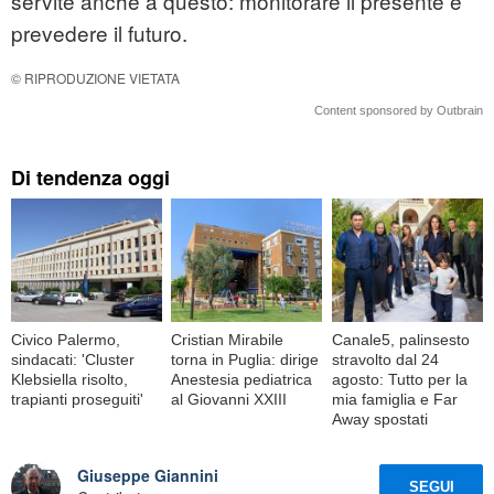
servite anche a questo: monitorare il presente e
prevedere il futuro.
© RIPRODUZIONE VIETATA
Content sponsored by Outbrain
Di tendenza oggi
Civico Palermo,
Cristian Mirabile
Canale5, palinsesto
sindacati: 'Cluster
torna in Puglia: dirige
stravolto dal 24
Klebsiella risolto,
Anestesia pediatrica
agosto: Tutto per la
trapianti proseguiti'
al Giovanni XXIII
mia famiglia e Far
Away spostati
Giuseppe Giannini
SEGUI