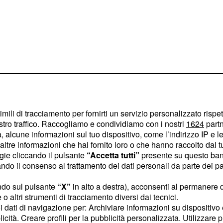
à
imili di tracciamento per fornirti un servizio personalizzato rispe
emo la mancanza di
stro traffico. Raccogliamo e condividiamo con i nostri
1624
partn
, ma Coop, dopo essersi
 alcune informazioni sul tuo dispositivo, come l’indirizzo IP e le 
ltre informazioni che hai fornito loro o che hanno raccolto dal tuo
hiarato che continueranno
ogie cliccando il pulsante
“Accetta tutti”
presente su questo ban
a ed equilibrata
o il consenso al trattamento dei dati personali da parte dei par
ingredienti che, se
ndo sul pulsante
“X”
in alto a destra), acconsenti al permanere 
bero provocare problemi
o altri strumenti di tracciamento diversi dai tecnici.
ienti come sale, zucchero
uoi dati di navigazione per: Archiviare informazioni su dispositivo 
licità. Creare profili per la pubblicità personalizzata. Utilizzare p