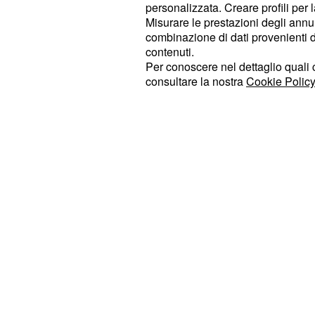
personalizzata. Creare profili per 
Misurare le prestazioni degli annun
Lotta contro l'olio di
combinazione di dati provenienti da 
contenuti.
Altre società
avevano già ritirato mol
Per conoscere nel dettaglio quali c
di palma, infatti Esselunga è riuscit
consultare la nostra
Cookie Policy
'
' per più dell'80 per cent
palm-free
società comeCarrefour ha garantito 
dei suoi prodotti sia palm-free.