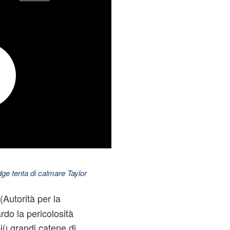
dge tenta di calmare Taylor
(Autorità per la
do la pericolosità
più grandi catene di