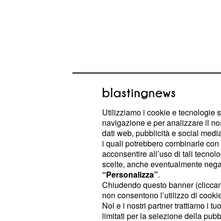
Problema disponibilit
Utilizziamo i cookie e tecnologie s
Ovviamente nei supermercati noter
navigazione e per analizzare il no
disponibilità per numerosi prodotti
dati web, pubblicità e social media,
i quali potrebbero combinarle con a
scusata per l'inconveniente, ha dic
acconsentire all’uso di tali tecnol
ad applicare regole per
una corrett
scelte, anche eventualmente negand
anche riguardo altri 
alimentazione
“Personalizza”
.
Chiudendo questo banner (clicca
assunti in quantità elevate, potreb
non consentono l’utilizzo di cookie 
alla salute del consumatore: ingred
Noi e i nostri partner trattiamo i t
ed altro.
limitati per la selezione della pubb