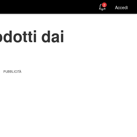
2
Accedi
odotti dai