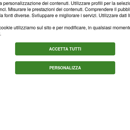
la personalizzazione dei contenuti. Utilizzare profili per la selez
ci. Misurare le prestazioni dei contenuti. Comprendere il pubblic
 palma
fonti diverse. Sviluppare e migliorare i servizi. Utilizzare dati l
ti prodotti a base di olio
ookie utilizziamo sul sito e per modificare, in qualsiasi momento,
a a garantire il marchio
.
o dei suoi prodotti, mentre
che circa il 50 per cento
ACCETTA TUTTI
PERSONALIZZA