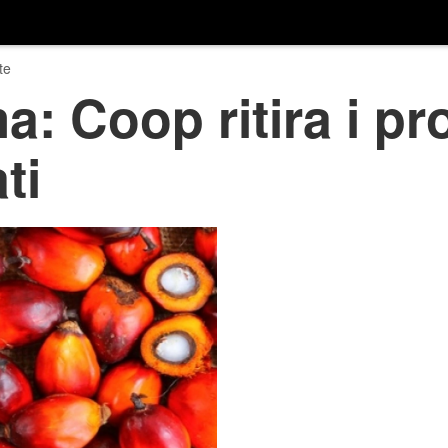
te
a: Coop ritira i pr
ti