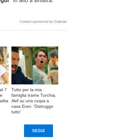
gui"
Content sponsored by Outbrain
al 7
Tutto per la mia
re
famiglia trame Turchia,
adita
Akif su una ruspa a
casa Eren: 'Distruggo
tutto'
SEGUI