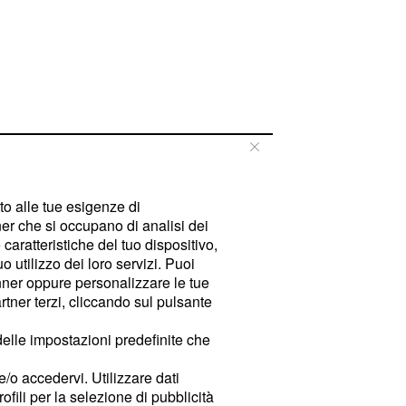
tto alle tue esigenze di
er che si occupano di analisi dei
caratteristiche del tuo dispositivo,
 utilizzo dei loro servizi. Puoi
ner oppure personalizzare le tue
tner terzi, cliccando sul pulsante
delle impostazioni predefinite che
e/o accedervi. Utilizzare dati
rofili per la selezione di pubblicità