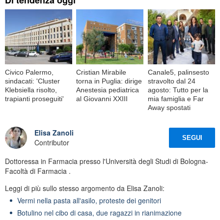
Di tendenza oggi
Civico Palermo,
Cristian Mirabile
Canale5, palinsesto
sindacati: 'Cluster
torna in Puglia: dirige
stravolto dal 24
Klebsiella risolto,
Anestesia pediatrica
agosto: Tutto per la
trapianti proseguiti'
al Giovanni XXIII
mia famiglia e Far
Away spostati
Elisa Zanoli
SEGUI
Contributor
Dottoressa in Farmacia presso l'Università degli Studi di Bologna-
Facoltà di Farmacia .
Leggi di più sullo stesso argomento da Elisa Zanoli:
Vermi nella pasta all'asilo, proteste dei genitori
Botulino nel cibo di casa, due ragazzi in rianimazione