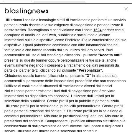
ABOUT
LINEA EDITORIALE
Utilizziamo i cookie e tecnologie simili di tracciamento per fornirti un servizio
Questa sezione offre informazioni trasparenti su Blasting
personalizzato rispetto alle tue esigenze di navigazione e per analizzare il
nostro traffico. Raccogliamo e condividiamo con i nostri
1624
partner che si
News, sui nostri processi editoriali e su come ci impegniamo a
occupano di analisi dei dati web, pubblicità e social media, alcune
creare news di qualità. Inoltre, afferma la nostra aderenza a
informazioni sul tuo dispositivo, come l’indirizzo IP e le caratteristiche del tuo
‘Trust Project - News with Integrity’
Blasting News non è
dispositivo, i quali potrebbero combinarle con altre informazioni che hai
ancora membro del programma, ma ha richiesto di farne
fornito loro o che hanno raccolto dal tuo utilizzo dei loro servizi. Puoi
parte; Trust Project non ha ancora effettuato una verifica di
acconsentire all’uso di tali tecnologie cliccando il pulsante
“Accetta tutti”
conformità agli standard.
presente su questo banner oppure personalizzare le tue scelte, anche
eventualmente negando il consenso al trattamento dei dati personali da
parte dei partner terzi, cliccando sul pulsante
“Personalizza”
.
Su di noi
Chiudendo questo banner (cliccando sul pulsante
“X”
in alto a destra),
acconsenti al permanere delle impostazioni predefinite che non consentono
Team editoriale
l’utilizzo di cookie o altri strumenti di tracciamento diversi dai tecnici.
Noi e i nostri partner trattiamo i tuoi dati di navigazione per: Archiviare
Corporate
informazioni su dispositivo e/o accedervi. Utilizzare dati limitati per la
selezione della pubblicità. Creare profili per la pubblicità personalizzata.
Redazione
Utilizzare profili per la selezione di pubblicità personalizzata. Creare profili
per la personalizzazione dei contenuti. Utilizzare profili per la selezione di
Informativa Privacy
contenuti personalizzati. Misurare le prestazioni degli annunci. Misurare le
prestazioni dei contenuti. Comprendere il pubblico attraverso statistiche o la
Cookie Policy
combinazione di dati provenienti da fonti diverse. Sviluppare e migliorare i
servizi. Utilizzare dati limitati per la selezione dei contenuti.