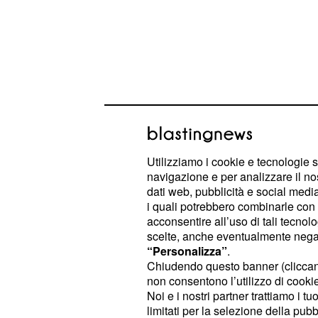
Si tratta quindi di una disposizione
vengano effettuate ulteriori
,
analisi
Utilizziamo i cookie e tecnologie s
pericolo per chi ha già utilizzato il 
navigazione e per analizzare il no
dati web, pubblicità e social media,
i quali potrebbero combinarle con a
I lotti ritirati dal mer
acconsentire all’uso di tali tecnol
scelte, anche eventualmente negand
seguenti
“Personalizza”
.
Chiudendo questo banner (clicca
I lotti di
che sono stati
Paracetamolo
non consentono l’utilizzo di cookie 
sono prodotti dalla EG Spa e compr
Noi e i nostri partner trattiamo i t
16 compresse da 1000mg -
AIC 04
limitati per la selezione della pubb