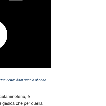
una notte: Asaf caccia di casa
cetaminofene, è
algesica che per quella