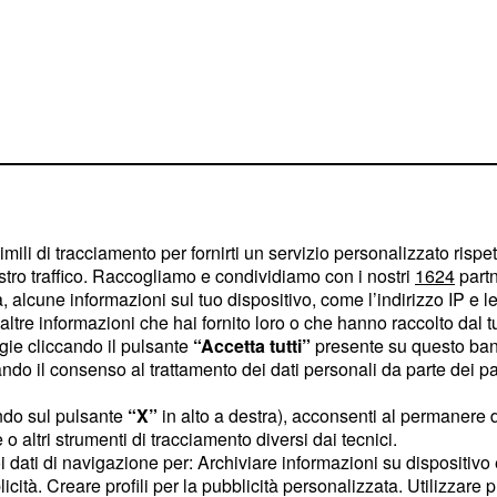
 per permettere che
 ma non c'è alcun
imili di tracciamento per fornirti un servizio personalizzato rispe
farmaco in questione.
stro traffico. Raccogliamo e condividiamo con i nostri
1624
partn
 alcune informazioni sul tuo dispositivo, come l’indirizzo IP e le 
ltre informazioni che hai fornito loro o che hanno raccolto dal tuo
cato sono i
ogie cliccando il pulsante
“Accetta tutti”
presente su questo ban
o il consenso al trattamento dei dati personali da parte dei par
ndo sul pulsante
“X”
in alto a destra), acconsenti al permanere 
 ritirati
dal mercato
o altri strumenti di tracciamento diversi dai tecnici.
endono le confezioni da
uoi dati di navigazione per: Archiviare informazioni su dispositivo 
con numero
1467111
licità. Creare profili per la pubblicità personalizzata. Utilizzare p