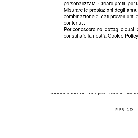
personalizzata. Creare profili per 
2850023A, con scadenza a Novembre
Misurare le prestazioni degli annun
numero A6001 con scadenza Giugno 
combinazione di dati provenienti da 
stati posti a ritiro anche i lotti nu
contenuti.
Per conoscere nel dettaglio quali c
scadenza Novembre del 2018 e K60
consultare la nostra
Cookie Policy
Aprile del 2021, delle confezioni d
compresse da 500mg –
AIC 04146
pazienti sono stati invitati a control
nel caso in cui riscontrassero di ess
sopraindicati, a riportare subito le 
dove è stato effettuato l'acquisto op
appositi contenitori per medicinali s