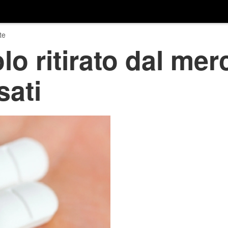
te
o ritirato dal merc
sati