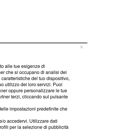
tto alle tue esigenze di
er che si occupano di analisi dei
caratteristiche del tuo dispositivo,
 utilizzo dei loro servizi. Puoi
ner oppure personalizzare le tue
tner terzi, cliccando sul pulsante
delle impostazioni predefinite che
e/o accedervi. Utilizzare dati
rofili per la selezione di pubblicità