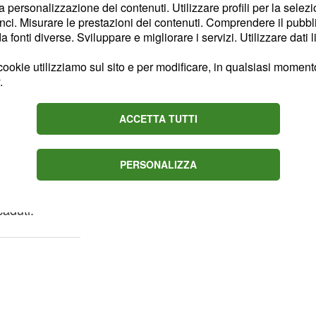
la personalizzazione dei contenuti. Utilizzare profili per la selez
 del 2017, ed il
ci. Misurare le prestazioni dei contenuti. Comprendere il pubblic
del 2019. Inoltre sono
fonti diverse. Sviluppare e migliorare i servizi. Utilizzare dati l
mero 1760001F con
ookie utilizziamo sul sito e per modificare, in qualsiasi momento,
46 con scadenza in
.
i Paracetamolo da 20
. Ovviamente i
7034
ACCETTA TUTTI
lare nelle proprie case e,
ere in possesso dei lotti
PERSONALIZZA
confezioni nella farmacia
pure a gettarle negli
caduti.