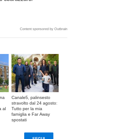
Content sponsored by Outbrain
rna
Canale5, palinsesto
stravolto dal 24 agosto:
a al
Tutto per la mia
famiglia e Far Away
spostati
SEGUI