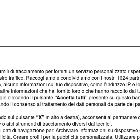
ramente l'alimentazione:
imili di tracciamento per fornirti un servizio personalizzato rispe
ta il nostro organismo
stro traffico. Raccogliamo e condividiamo con i nostri
1624
partn
eglio. I consigli arrivano
 alcune informazioni sul tuo dispositivo, come l’indirizzo IP e le 
ltre informazioni che hai fornito loro o che hanno raccolto dal tuo
, che ci
men Campana
ogie cliccando il pulsante
“Accetta tutti”
presente su questo ban
 preferire e quali quelli
o il consenso al trattamento dei dati personali da parte dei par
ndo sul pulsante
“X”
in alto a destra), acconsenti al permanere 
o altri strumenti di tracciamento diversi dai tecnici.
mbattere il
uoi dati di navigazione per: Archiviare informazioni su dispositivo 
licità. Creare profili per la pubblicità personalizzata. Utilizzare p