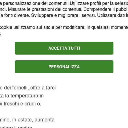
la personalizzazione dei contenuti. Utilizzare profili per la selez
ci. Misurare le prestazioni dei contenuti. Comprendere il pubblic
più importante e, non a
fonti diverse. Sviluppare e migliorare i servizi. Utilizzare dati l
ito a bere molta acqua.
ookie utilizziamo sul sito e per modificare, in qualsiasi momento,
a combattere il caldo,
.
 di acqua e sali
 reintegrati al più
ACCETTA TUTTI
che è valido 365 giorni
 periodo è di
PERSONALIZZA
mportante è sicuramente
o dei fornelli, oltre a farci
a la temperatura in
i freschi e crudi o,
amine, in estate, aumenta
olare il nostro