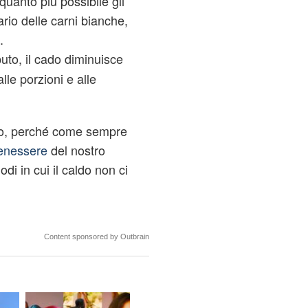
quanto più possibile gli
rario delle carni bianche,
.
puto, il cado diminuisce
lle porzioni e alle
o, perché come sempre
enessere
del nostro
di in cui il caldo non ci
Content sponsored by Outbrain