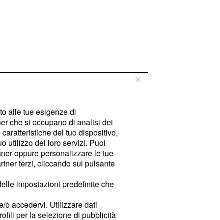
tto alle tue esigenze di
er che si occupano di analisi dei
caratteristiche del tuo dispositivo,
 utilizzo dei loro servizi. Puoi
ner oppure personalizzare le tue
tner terzi, cliccando sul pulsante
delle impostazioni predefinite che
e/o accedervi. Utilizzare dati
rofili per la selezione di pubblicità