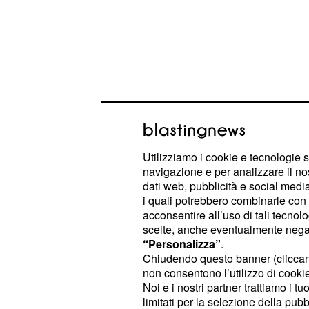
Tra i fattori più importanti, c'è sicu
Utilizziamo i cookie e tecnologie s
mangiare bene e con attenzione aiu
navigazione e per analizzare il no
ad affrontare l'afa e a farci sentire m
dati web, pubblicità e social media,
i quali potrebbero combinarle con a
direttamente dalla nutrizionista
Car
acconsentire all’uso di tali tecnol
ha spiegato quali sono gli alimenti da
scelte, anche eventualmente negand
da evitare in questi giorni così caldi.
“Personalizza”
.
Chiudendo questo banner (clicca
non consentono l’utilizzo di cookie 
Cosa mangiare per co
Noi e i nostri partner trattiamo i t
limitati per la selezione della pubb