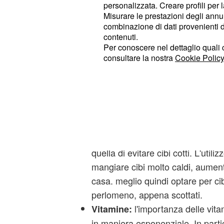
caldo
personalizzata. Creare profili per 
Misurare le prestazioni degli annun
il consiglio 
Bere molta acqua:
combinazione di dati provenienti da 
contenuti.
caso, il primo, è certamente l'inv
Per conoscere nel dettaglio quali c
Sudare aiuta il nostro organismo 
consultare la nostra
Cookie Policy
ma provoca un'importante carenza
minerali, che devono essere quindi
presto. Bere tanto è un consiglio 
all'anno, ma certamente in questo
fondamentale importanza.
altra regola i
Evitare i fornelli:
quella di evitare cibi cotti. L'utilizz
mangiare cibi molto caldi, aument
casa. meglio quindi optare per cib
perlomeno, appena scottati.
l'importanza delle vit
Vitamine:
in maniera esponenziale. In partic