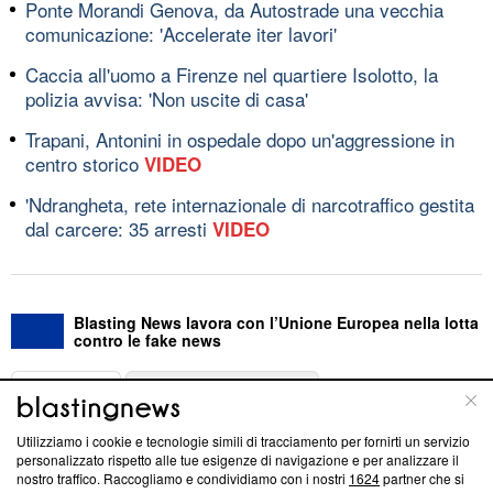
Ponte Morandi Genova, da Autostrade una vecchia
comunicazione: 'Accelerate iter lavori'
Caccia all'uomo a Firenze nel quartiere Isolotto, la
polizia avvisa: 'Non uscite di casa'
Trapani, Antonini in ospedale dopo un'aggressione in
centro storico
VIDEO
'Ndrangheta, rete internazionale di narcotraffico gestita
dal carcere: 35 arresti
VIDEO
Blasting News lavora con l’Unione Europea nella lotta
contro le fake news
ABOUT
LINEA EDITORIALE
Utilizziamo i cookie e tecnologie simili di tracciamento per fornirti un servizio
Questa sezione offre informazioni trasparenti su Blasting
personalizzato rispetto alle tue esigenze di navigazione e per analizzare il
nostro traffico. Raccogliamo e condividiamo con i nostri
1624
partner che si
News, sui nostri processi editoriali e su come ci impegniamo a