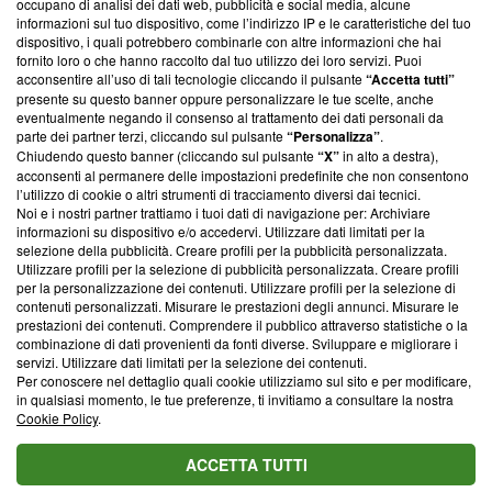
occupano di analisi dei dati web, pubblicità e social media, alcune
creare news di qualità. Inoltre, afferma la nostra aderenza a
informazioni sul tuo dispositivo, come l’indirizzo IP e le caratteristiche del tuo
‘Trust Project - News with Integrity’
Blasting News non è
dispositivo, i quali potrebbero combinarle con altre informazioni che hai
ancora membro del programma, ma ha richiesto di farne
fornito loro o che hanno raccolto dal tuo utilizzo dei loro servizi. Puoi
parte; Trust Project non ha ancora effettuato una verifica di
acconsentire all’uso di tali tecnologie cliccando il pulsante
“Accetta tutti”
conformità agli standard.
presente su questo banner oppure personalizzare le tue scelte, anche
eventualmente negando il consenso al trattamento dei dati personali da
parte dei partner terzi, cliccando sul pulsante
“Personalizza”
.
Su di noi
Chiudendo questo banner (cliccando sul pulsante
“X”
in alto a destra),
acconsenti al permanere delle impostazioni predefinite che non consentono
Team editoriale
l’utilizzo di cookie o altri strumenti di tracciamento diversi dai tecnici.
Noi e i nostri partner trattiamo i tuoi dati di navigazione per: Archiviare
Corporate
informazioni su dispositivo e/o accedervi. Utilizzare dati limitati per la
selezione della pubblicità. Creare profili per la pubblicità personalizzata.
Redazione
Utilizzare profili per la selezione di pubblicità personalizzata. Creare profili
per la personalizzazione dei contenuti. Utilizzare profili per la selezione di
Informativa Privacy
contenuti personalizzati. Misurare le prestazioni degli annunci. Misurare le
prestazioni dei contenuti. Comprendere il pubblico attraverso statistiche o la
Cookie Policy
combinazione di dati provenienti da fonti diverse. Sviluppare e migliorare i
servizi. Utilizzare dati limitati per la selezione dei contenuti.
Blasting SA, IDI CHE-247.845.224, Via Carlo Frasca, 3 - 6900
Per conoscere nel dettaglio quali cookie utilizziamo sul sito e per modificare,
Lugano (Svizzera) Tel:
+39 0690258937
in qualsiasi momento, le tue preferenze, ti invitiamo a consultare la nostra
Cookie Policy
.
© 2026 Blasting News
ACCETTA TUTTI