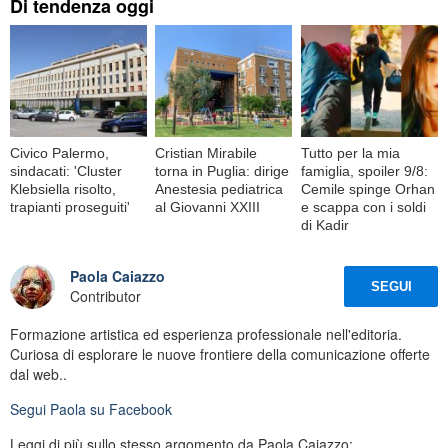
Di tendenza oggi
Civico Palermo,
Cristian Mirabile
Tutto per la mia
sindacati: 'Cluster
torna in Puglia: dirige
famiglia, spoiler 9/8:
Klebsiella risolto,
Anestesia pediatrica
Cemile spinge Orhan
trapianti proseguiti'
al Giovanni XXIII
e scappa con i soldi
di Kadir
Paola Caiazzo
SEGUI
Contributor
Formazione artistica ed esperienza professionale nell'editoria.
Curiosa di esplorare le nuove frontiere della comunicazione offerte
dal web..
Segui
Paola
su Facebook
Leggi di più sullo stesso argomento da Paola Caiazzo: