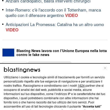
Anziani cardiopatici, basta interventi chirurgici
Inter-Romero: c'è l'accordo con il Tottenham, manca
quello con il difensore argentino
VIDEO
Anticipazioni La Promessa: Catalina ha un altro uomo
VIDEO
Blasting News lavora con l’Unione Europea nella lotta
contro le fake news
ABOUT
LINEA EDITORIALE
Utilizziamo i cookie e tecnologie simili di tracciamento per fornirti un servizio
Questa sezione offre informazioni trasparenti su Blasting
personalizzato rispetto alle tue esigenze di navigazione e per analizzare il
nostro traffico. Raccogliamo e condividiamo con i nostri
1624
partner che si
News, sui nostri processi editoriali e su come ci impegniamo a
occupano di analisi dei dati web, pubblicità e social media, alcune
creare news di qualità. Inoltre, afferma la nostra aderenza a
informazioni sul tuo dispositivo, come l’indirizzo IP e le caratteristiche del tuo
‘Trust Project - News with Integrity’
Blasting News non è
dispositivo, i quali potrebbero combinarle con altre informazioni che hai
ancora membro del programma, ma ha richiesto di farne
fornito loro o che hanno raccolto dal tuo utilizzo dei loro servizi. Puoi
parte; Trust Project non ha ancora effettuato una verifica di
acconsentire all’uso di tali tecnologie cliccando il pulsante
“Accetta tutti”