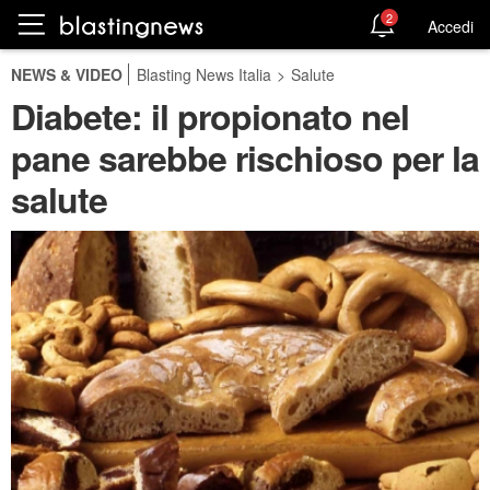
2
Accedi
NEWS & VIDEO
Blasting News Italia
>
Salute
Diabete: il propionato nel
pane sarebbe rischioso per la
salute