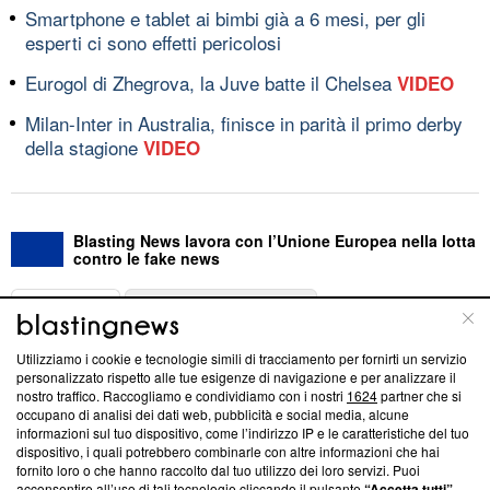
Smartphone e tablet ai bimbi già a 6 mesi, per gli
esperti ci sono effetti pericolosi
Eurogol di Zhegrova, la Juve batte il Chelsea
VIDEO
Milan-Inter in Australia, finisce in parità il primo derby
della stagione
VIDEO
Blasting News lavora con l’Unione Europea nella lotta
contro le fake news
ABOUT
LINEA EDITORIALE
Utilizziamo i cookie e tecnologie simili di tracciamento per fornirti un servizio
Questa sezione offre informazioni trasparenti su Blasting
personalizzato rispetto alle tue esigenze di navigazione e per analizzare il
nostro traffico. Raccogliamo e condividiamo con i nostri
1624
partner che si
News, sui nostri processi editoriali e su come ci impegniamo a
occupano di analisi dei dati web, pubblicità e social media, alcune
creare news di qualità. Inoltre, afferma la nostra aderenza a
informazioni sul tuo dispositivo, come l’indirizzo IP e le caratteristiche del tuo
‘Trust Project - News with Integrity’
Blasting News non è
dispositivo, i quali potrebbero combinarle con altre informazioni che hai
ancora membro del programma, ma ha richiesto di farne
fornito loro o che hanno raccolto dal tuo utilizzo dei loro servizi. Puoi
parte; Trust Project non ha ancora effettuato una verifica di
acconsentire all’uso di tali tecnologie cliccando il pulsante
“Accetta tutti”