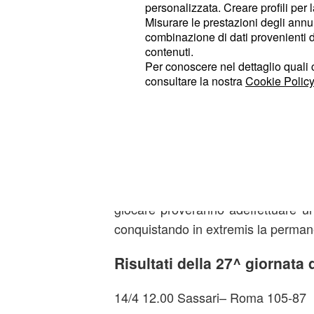
personalizzata. Creare profili per 
Misurare le prestazioni degli annun
combinazione di dati provenienti da 
contenuti.
Per conoscere nel dettaglio quali c
consultare la nostra
Cookie Policy
Negli altri incontri tornano alla v
impone su Biella, e
, che
Pesaro
pesaresiagguantano Bologna a quo
giocare proveranno adeffettuare un
conquistando in extremis la perma
Risultati della 27^ giornata 
14/4 12.00 Sassari– Roma 105-87