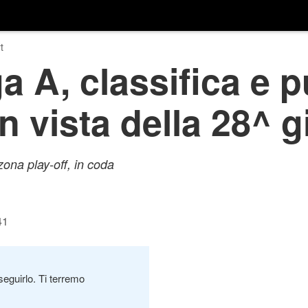
t
a A, classifica e p
n vista della 28^ g
ona play-off, in coda
41
seguirlo. Ti terremo