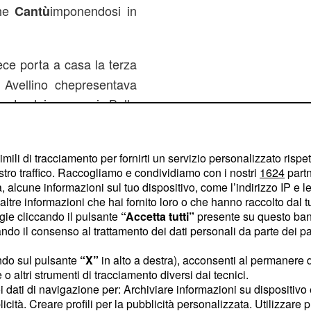
che
imponendosi in
Cantù
ece porta a casa la terza
ad Avellino chepresentava
mento dei campani. Bella
oriosa dal campo della
n passo dai play-off: la
imili di tracciamento per fornirti un servizio personalizzato rispe
gue proprio la Reyerche
stro traffico. Raccogliamo e condividiamo con i nostri
1624
partn
 alcune informazioni sul tuo dispositivo, come l’indirizzo IP e le 
ltre informazioni che hai fornito loro o che hanno raccolto dal tuo
ogie cliccando il pulsante
“Accetta tutti”
presente su questo ban
o il consenso al trattamento dei dati personali da parte dei par
ndo sul pulsante
“X”
in alto a destra), acconsenti al permanere 
o altri strumenti di tracciamento diversi dai tecnici.
uoi dati di navigazione per: Archiviare informazioni su dispositivo 
licità. Creare profili per la pubblicità personalizzata. Utilizzare p