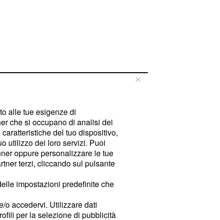
tto alle tue esigenze di
er che si occupano di analisi dei
caratteristiche del tuo dispositivo,
 utilizzo dei loro servizi. Puoi
ner oppure personalizzare le tue
tner terzi, cliccando sul pulsante
delle impostazioni predefinite che
e/o accedervi. Utilizzare dati
rofili per la selezione di pubblicità