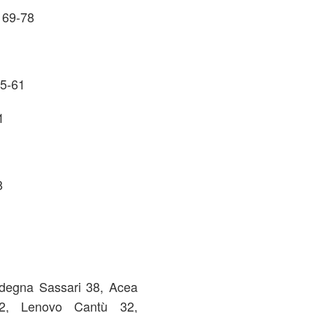
 69-78
85-61
1
8
rdegna Sassari 38, Acea
2, Lenovo Cantù 32,