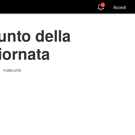
2
Accedi
unto della
iornata