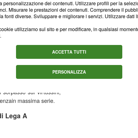
la personalizzazione dei contenuti. Utilizzare profili per la selez
ci. Misurare le prestazioni dei contenuti. Comprendere il pubblic
fonti diverse. Sviluppare e migliorare i servizi. Utilizzare dati l
ookie utilizziamo sul sito e per modificare, in qualsiasi momento,
.
ACCETTA TUTTI
ittoria
, che si
Brindisi
PERSONALIZZA
 prevale su Cremona. I
ta 18 e con tre gare da
 sorpasso sui virtussini,
nenzain massima serie.
di Lega A