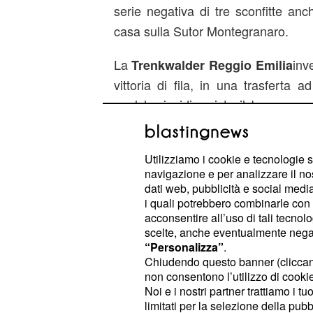
serie negativa di tre sconfitte an
casa sulla Sutor Montegranaro.
La
inv
Trenkwalder Reggio Emilia
vittoria di fila, in una trasferta 
qualche insidia, visto il buon mo
impresa di
che esce vitt
Caserta
Reyer Venezia, portandosi così adu
Utilizziamo i cookie e tecnologie s
Juve ha raggiunto quota 26 e inse
navigazione e per analizzare il no
occupa l'8° posto a quota 28.
dati web, pubblicità e social media,
i quali potrebbero combinarle con a
acconsentire all’uso di tali tecnol
scelte, anche eventualmente negand
“Personalizza”
.
Chiudendo questo banner (clicca
non consentono l’utilizzo di cookie 
Noi e i nostri partner trattiamo i t
limitati per la selezione della pubb