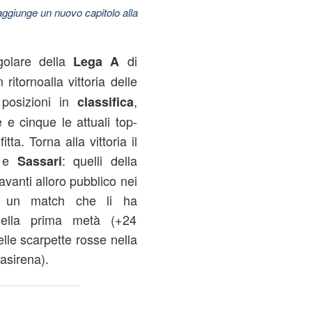
aggiunge un nuovo capitolo alla
golare della
di
Lega A
ritornoalla vittoria delle
posizioni in
,
classifica
 e cinque le attuali top-
tta. Torna alla vittoria il
e
: quelli della
e
Sassari
avanti alloro pubblico nei
 in un match che li ha
 nella prima metà (+24
delle scarpette rosse nella
asirena).