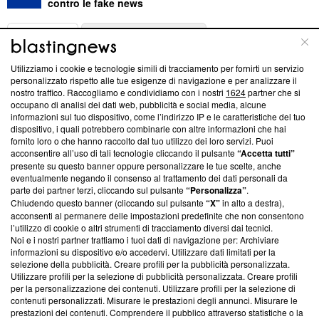
contro le fake news
ABOUT
LINEA EDITORIALE
Utilizziamo i cookie e tecnologie simili di tracciamento per fornirti un servizio
Questa sezione offre informazioni trasparenti su Blasting
personalizzato rispetto alle tue esigenze di navigazione e per analizzare il
nostro traffico. Raccogliamo e condividiamo con i nostri
1624
partner che si
News, sui nostri processi editoriali e su come ci impegniamo a
occupano di analisi dei dati web, pubblicità e social media, alcune
creare news di qualità. Inoltre, afferma la nostra aderenza a
informazioni sul tuo dispositivo, come l’indirizzo IP e le caratteristiche del tuo
‘Trust Project - News with Integrity’
Blasting News non è
dispositivo, i quali potrebbero combinarle con altre informazioni che hai
ancora membro del programma, ma ha richiesto di farne
fornito loro o che hanno raccolto dal tuo utilizzo dei loro servizi. Puoi
parte; Trust Project non ha ancora effettuato una verifica di
acconsentire all’uso di tali tecnologie cliccando il pulsante
“Accetta tutti”
conformità agli standard.
presente su questo banner oppure personalizzare le tue scelte, anche
eventualmente negando il consenso al trattamento dei dati personali da
parte dei partner terzi, cliccando sul pulsante
“Personalizza”
.
Su di noi
Chiudendo questo banner (cliccando sul pulsante
“X”
in alto a destra),
acconsenti al permanere delle impostazioni predefinite che non consentono
Team editoriale
l’utilizzo di cookie o altri strumenti di tracciamento diversi dai tecnici.
Noi e i nostri partner trattiamo i tuoi dati di navigazione per: Archiviare
Corporate
informazioni su dispositivo e/o accedervi. Utilizzare dati limitati per la
selezione della pubblicità. Creare profili per la pubblicità personalizzata.
Redazione
Utilizzare profili per la selezione di pubblicità personalizzata. Creare profili
per la personalizzazione dei contenuti. Utilizzare profili per la selezione di
Informativa Privacy
contenuti personalizzati. Misurare le prestazioni degli annunci. Misurare le
prestazioni dei contenuti. Comprendere il pubblico attraverso statistiche o la