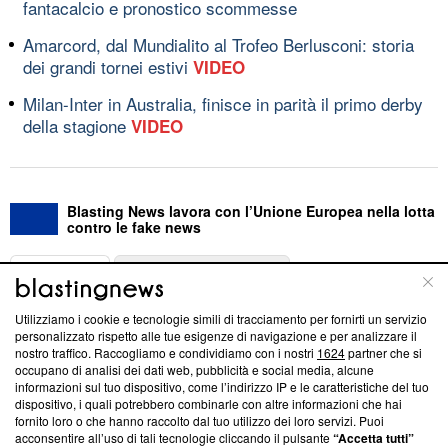
fantacalcio e pronostico scommesse
Amarcord, dal Mundialito al Trofeo Berlusconi: storia
dei grandi tornei estivi
VIDEO
Milan-Inter in Australia, finisce in parità il primo derby
della stagione
VIDEO
Blasting News lavora con l’Unione Europea nella lotta
contro le fake news
ABOUT
LINEA EDITORIALE
Utilizziamo i cookie e tecnologie simili di tracciamento per fornirti un servizio
Questa sezione offre informazioni trasparenti su Blasting
personalizzato rispetto alle tue esigenze di navigazione e per analizzare il
nostro traffico. Raccogliamo e condividiamo con i nostri
1624
partner che si
News, sui nostri processi editoriali e su come ci impegniamo a
occupano di analisi dei dati web, pubblicità e social media, alcune
creare news di qualità. Inoltre, afferma la nostra aderenza a
informazioni sul tuo dispositivo, come l’indirizzo IP e le caratteristiche del tuo
‘Trust Project - News with Integrity’
Blasting News non è
dispositivo, i quali potrebbero combinarle con altre informazioni che hai
ancora membro del programma, ma ha richiesto di farne
fornito loro o che hanno raccolto dal tuo utilizzo dei loro servizi. Puoi
parte; Trust Project non ha ancora effettuato una verifica di
acconsentire all’uso di tali tecnologie cliccando il pulsante
“Accetta tutti”