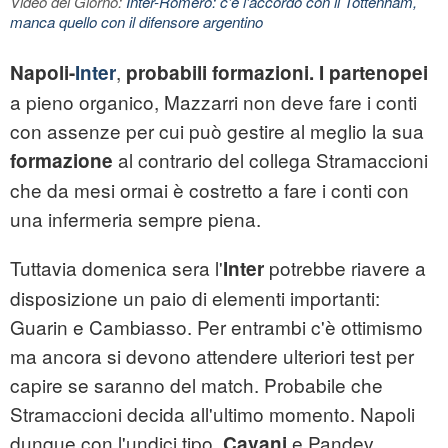
Video del Giorno:
Inter-Romero: c'è l'accordo con il Tottenham,
manca quello con il difensore argentino
,
Napoli-
Inter
probabili formazioni.
I partenopei
a pieno organico, Mazzarri non deve fare i conti
con assenze per cui può gestire al meglio la sua
al contrario del collega Stramaccioni
formazione
che da mesi ormai è costretto a fare i conti con
una infermeria sempre piena.
Tuttavia domenica sera l'
potrebbe riavere a
Inter
disposizione un paio di elementi importanti:
Guarin e Cambiasso. Per entrambi c'è ottimismo
ma ancora si devono attendere ulteriori test per
capire se saranno del match. Probabile che
Stramaccioni decida all'ultimo momento. Napoli
dunque con l'undici tipo,
e Pandev
Cavani