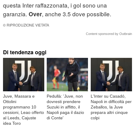
questa Inter raffazzonata, i gol sono una
garanzia.
, anche 3.5 dove possibile.
Over
© RIPRODUZIONE VIETATA
Content sponsored by Outbrain
Di tendenza oggi
Juve, Massara e
Pedullà: 'Juve, non
L'Inter su Casadó,
Ottolini
dovresti prendere
Napoli in difficoltà per
programmano 10
Suzuki in affitto, il
Zeballos, la Juve
cessioni, Leao offerto
Napoli paga il dazio
prepara altri cinque
al Leeds, Cajuste
di Conte'
colpi
idea Toro