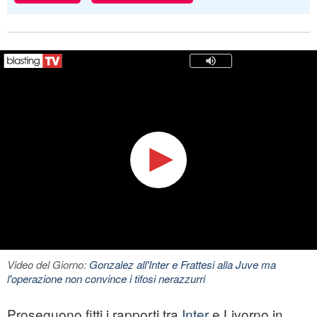
Video del Giorno:
Gonzalez all'Inter e Frattesi alla Juve ma
l'operazione non convince i tifosi nerazzurri
Proseguono fitti i rapporti tra
Inter
e Livorno in