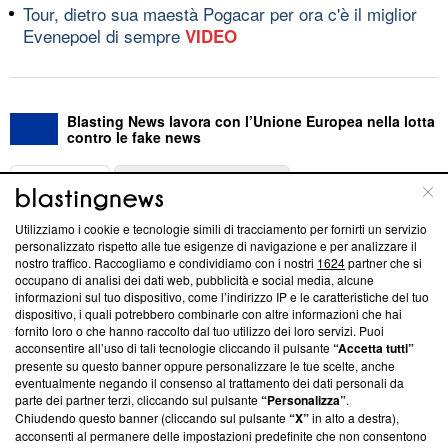
Tour, dietro sua maestà Pogacar per ora c'è il miglior
Evenepoel di sempre
VIDEO
Blasting News lavora con l’Unione Europea nella lotta
contro le fake news
ABOUT
LINEA EDITORIALE
Utilizziamo i cookie e tecnologie simili di tracciamento per fornirti un servizio
Questa sezione offre informazioni trasparenti su Blasting
personalizzato rispetto alle tue esigenze di navigazione e per analizzare il
nostro traffico. Raccogliamo e condividiamo con i nostri
1624
partner che si
News, sui nostri processi editoriali e su come ci impegniamo a
occupano di analisi dei dati web, pubblicità e social media, alcune
creare news di qualità. Inoltre, afferma la nostra aderenza a
informazioni sul tuo dispositivo, come l’indirizzo IP e le caratteristiche del tuo
‘Trust Project - News with Integrity’
Blasting News non è
dispositivo, i quali potrebbero combinarle con altre informazioni che hai
ancora membro del programma, ma ha richiesto di farne
fornito loro o che hanno raccolto dal tuo utilizzo dei loro servizi. Puoi
parte; Trust Project non ha ancora effettuato una verifica di
acconsentire all’uso di tali tecnologie cliccando il pulsante
“Accetta tutti”
conformità agli standard.
presente su questo banner oppure personalizzare le tue scelte, anche
eventualmente negando il consenso al trattamento dei dati personali da
parte dei partner terzi, cliccando sul pulsante
“Personalizza”
.
Su di noi
Chiudendo questo banner (cliccando sul pulsante
“X”
in alto a destra),
acconsenti al permanere delle impostazioni predefinite che non consentono
Team editoriale