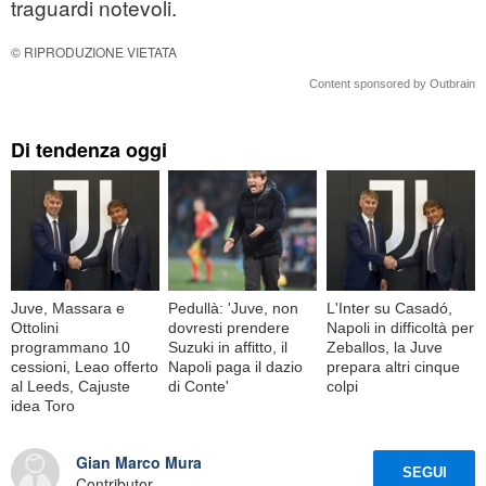
traguardi notevoli.
© RIPRODUZIONE VIETATA
Content sponsored by Outbrain
Di tendenza oggi
Juve, Massara e
Pedullà: 'Juve, non
L'Inter su Casadó,
Ottolini
dovresti prendere
Napoli in difficoltà per
programmano 10
Suzuki in affitto, il
Zeballos, la Juve
cessioni, Leao offerto
Napoli paga il dazio
prepara altri cinque
al Leeds, Cajuste
di Conte'
colpi
idea Toro
Gian Marco Mura
SEGUI
Contributor