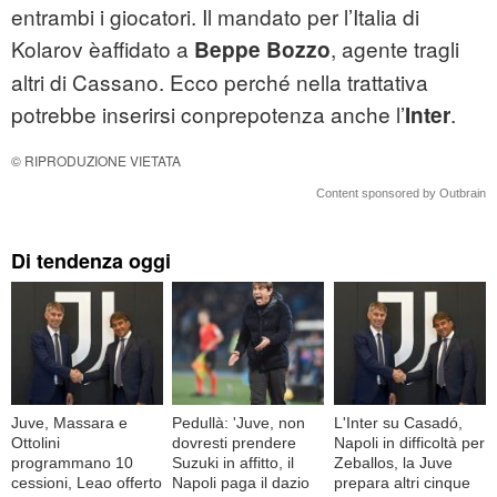
entrambi i giocatori. Il mandato per l’Italia di
Kolarov èaffidato a
, agente tragli
Beppe Bozzo
altri di Cassano. Ecco perché nella trattativa
potrebbe inserirsi conprepotenza anche l’
.
Inter
© RIPRODUZIONE VIETATA
Content sponsored by Outbrain
Di tendenza oggi
Juve, Massara e
Pedullà: 'Juve, non
L'Inter su Casadó,
Ottolini
dovresti prendere
Napoli in difficoltà per
programmano 10
Suzuki in affitto, il
Zeballos, la Juve
cessioni, Leao offerto
Napoli paga il dazio
prepara altri cinque