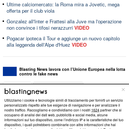
Ultime calciomercato: la Roma mira a Jovetic, mega
offerta per il club viola
Gonzalez all'Inter e Frattesi alla Juve ma l'operazione
non convince i tifosi nerazzurri
VIDEO
Pogacar ipoteca il Tour e aggiunge un nuovo capitolo
alla leggenda dell'Alpe d'Huez
VIDEO
Blasting News lavora con l’Unione Europea nella lotta
contro le fake news
ABOUT
LINEA EDITORIALE
Utilizziamo i cookie e tecnologie simili di tracciamento per fornirti un servizio
Questa sezione offre informazioni trasparenti su Blasting
personalizzato rispetto alle tue esigenze di navigazione e per analizzare il
nostro traffico. Raccogliamo e condividiamo con i nostri
1624
partner che si
News, sui nostri processi editoriali e su come ci impegniamo a
occupano di analisi dei dati web, pubblicità e social media, alcune
creare news di qualità. Inoltre, afferma la nostra aderenza a
informazioni sul tuo dispositivo, come l’indirizzo IP e le caratteristiche del tuo
‘Trust Project - News with Integrity’
Blasting News non è
dispositivo, i quali potrebbero combinarle con altre informazioni che hai
ancora membro del programma, ma ha richiesto di farne