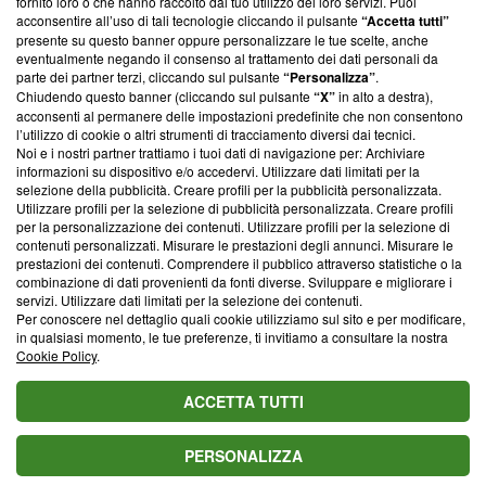
fornito loro o che hanno raccolto dal tuo utilizzo dei loro servizi. Puoi
parte; Trust Project non ha ancora effettuato una verifica di
acconsentire all’uso di tali tecnologie cliccando il pulsante
“Accetta tutti”
conformità agli standard.
presente su questo banner oppure personalizzare le tue scelte, anche
eventualmente negando il consenso al trattamento dei dati personali da
parte dei partner terzi, cliccando sul pulsante
“Personalizza”
.
Su di noi
Chiudendo questo banner (cliccando sul pulsante
“X”
in alto a destra),
acconsenti al permanere delle impostazioni predefinite che non consentono
Team editoriale
l’utilizzo di cookie o altri strumenti di tracciamento diversi dai tecnici.
Noi e i nostri partner trattiamo i tuoi dati di navigazione per: Archiviare
Corporate
informazioni su dispositivo e/o accedervi. Utilizzare dati limitati per la
selezione della pubblicità. Creare profili per la pubblicità personalizzata.
Redazione
Utilizzare profili per la selezione di pubblicità personalizzata. Creare profili
per la personalizzazione dei contenuti. Utilizzare profili per la selezione di
Informativa Privacy
contenuti personalizzati. Misurare le prestazioni degli annunci. Misurare le
prestazioni dei contenuti. Comprendere il pubblico attraverso statistiche o la
Cookie Policy
combinazione di dati provenienti da fonti diverse. Sviluppare e migliorare i
servizi. Utilizzare dati limitati per la selezione dei contenuti.
Blasting SA, IDI CHE-247.845.224, Via Carlo Frasca, 3 - 6900
Per conoscere nel dettaglio quali cookie utilizziamo sul sito e per modificare,
Lugano (Svizzera) Tel:
+39 0690258937
in qualsiasi momento, le tue preferenze, ti invitiamo a consultare la nostra
Cookie Policy
.
© 2026 Blasting News
ACCETTA TUTTI
PERSONALIZZA