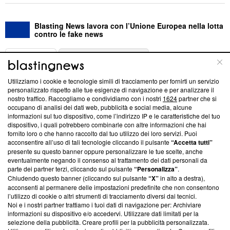
Blasting News lavora con l’Unione Europea nella lotta
contro le fake news
ABOUT
LINEA EDITORIALE
Utilizziamo i cookie e tecnologie simili di tracciamento per fornirti un servizio
Questa sezione offre informazioni trasparenti su Blasting
personalizzato rispetto alle tue esigenze di navigazione e per analizzare il
nostro traffico. Raccogliamo e condividiamo con i nostri
1624
partner che si
News, sui nostri processi editoriali e su come ci impegniamo a
occupano di analisi dei dati web, pubblicità e social media, alcune
creare news di qualità. Inoltre, afferma la nostra aderenza a
informazioni sul tuo dispositivo, come l’indirizzo IP e le caratteristiche del tuo
‘Trust Project - News with Integrity’
Blasting News non è
dispositivo, i quali potrebbero combinarle con altre informazioni che hai
ancora membro del programma, ma ha richiesto di farne
fornito loro o che hanno raccolto dal tuo utilizzo dei loro servizi. Puoi
parte; Trust Project non ha ancora effettuato una verifica di
acconsentire all’uso di tali tecnologie cliccando il pulsante
“Accetta tutti”
conformità agli standard.
presente su questo banner oppure personalizzare le tue scelte, anche
eventualmente negando il consenso al trattamento dei dati personali da
parte dei partner terzi, cliccando sul pulsante
“Personalizza”
.
Su di noi
Chiudendo questo banner (cliccando sul pulsante
“X”
in alto a destra),
acconsenti al permanere delle impostazioni predefinite che non consentono
Team editoriale
l’utilizzo di cookie o altri strumenti di tracciamento diversi dai tecnici.
Noi e i nostri partner trattiamo i tuoi dati di navigazione per: Archiviare
Corporate
informazioni su dispositivo e/o accedervi. Utilizzare dati limitati per la
selezione della pubblicità. Creare profili per la pubblicità personalizzata.
Redazione