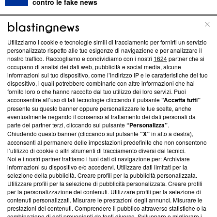
contro le fake news
ABOUT
LINEA EDITORIALE
Utilizziamo i cookie e tecnologie simili di tracciamento per fornirti un servizio
personalizzato rispetto alle tue esigenze di navigazione e per analizzare il
Questa sezione offre informazioni trasparenti su Blasting
nostro traffico. Raccogliamo e condividiamo con i nostri
1624
partner che si
News, sui nostri processi editoriali e su come ci impegniamo a
occupano di analisi dei dati web, pubblicità e social media, alcune
creare news di qualità. Inoltre, afferma la nostra aderenza a
informazioni sul tuo dispositivo, come l’indirizzo IP e le caratteristiche del tuo
dispositivo, i quali potrebbero combinarle con altre informazioni che hai
‘Trust Project - News with Integrity’
Blasting News non è
fornito loro o che hanno raccolto dal tuo utilizzo dei loro servizi. Puoi
ancora membro del programma, ma ha richiesto di farne
acconsentire all’uso di tali tecnologie cliccando il pulsante
“Accetta tutti”
parte; Trust Project non ha ancora effettuato una verifica di
presente su questo banner oppure personalizzare le tue scelte, anche
conformità agli standard.
eventualmente negando il consenso al trattamento dei dati personali da
parte dei partner terzi, cliccando sul pulsante
“Personalizza”
.
Su di noi
Chiudendo questo banner (cliccando sul pulsante
“X”
in alto a destra),
acconsenti al permanere delle impostazioni predefinite che non consentono
Team editoriale
l’utilizzo di cookie o altri strumenti di tracciamento diversi dai tecnici.
Noi e i nostri partner trattiamo i tuoi dati di navigazione per: Archiviare
Corporate
informazioni su dispositivo e/o accedervi. Utilizzare dati limitati per la
selezione della pubblicità. Creare profili per la pubblicità personalizzata.
Redazione
Utilizzare profili per la selezione di pubblicità personalizzata. Creare profili
per la personalizzazione dei contenuti. Utilizzare profili per la selezione di
Informativa Privacy
contenuti personalizzati. Misurare le prestazioni degli annunci. Misurare le
prestazioni dei contenuti. Comprendere il pubblico attraverso statistiche o la
combinazione di dati provenienti da fonti diverse. Sviluppare e migliorare i