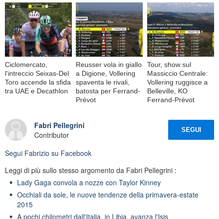
Ciclomercato,
Reusser vola in giallo
Tour, show sul
l'intreccio Seixas-Del
a Digione, Vollering
Massiccio Centrale:
Toro accende la sfida
spaventa le rivali,
Vollering ruggisce a
tra UAE e Decathlon
batosta per Ferrand-
Belleville, KO
Prévot
Ferrand-Prévot
Fabri Pellegrini
SEGUI
Contributor
Segui
Fabrizio
su Facebook
Leggi di più sullo stesso argomento da Fabri Pellegrini :
Lady Gaga convola a nozze con Taylor Kinney
Occhiali da sole, le nuove tendenze della primavera-estate
2015
A pochi chilometri dall'Italia, in Libia, avanza l'Isis