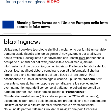
fanno parte del gioco'
VIDEO
Blasting News lavora con l’Unione Europea nella lotta
contro le fake news
ABOUT
LINEA EDITORIALE
Utilizziamo i cookie e tecnologie simili di tracciamento per fornirti un servizio
Questa sezione offre informazioni trasparenti su Blasting
personalizzato rispetto alle tue esigenze di navigazione e per analizzare il
nostro traffico. Raccogliamo e condividiamo con i nostri
1624
partner che si
News, sui nostri processi editoriali e su come ci impegniamo a
occupano di analisi dei dati web, pubblicità e social media, alcune
creare news di qualità. Inoltre, afferma la nostra aderenza a
informazioni sul tuo dispositivo, come l’indirizzo IP e le caratteristiche del tuo
‘Trust Project - News with Integrity’
Blasting News non è
dispositivo, i quali potrebbero combinarle con altre informazioni che hai
ancora membro del programma, ma ha richiesto di farne
fornito loro o che hanno raccolto dal tuo utilizzo dei loro servizi. Puoi
parte; Trust Project non ha ancora effettuato una verifica di
acconsentire all’uso di tali tecnologie cliccando il pulsante
“Accetta tutti”
conformità agli standard.
presente su questo banner oppure personalizzare le tue scelte, anche
eventualmente negando il consenso al trattamento dei dati personali da
parte dei partner terzi, cliccando sul pulsante
“Personalizza”
.
Su di noi
Chiudendo questo banner (cliccando sul pulsante
“X”
in alto a destra),
acconsenti al permanere delle impostazioni predefinite che non consentono
Team editoriale
l’utilizzo di cookie o altri strumenti di tracciamento diversi dai tecnici.
Noi e i nostri partner trattiamo i tuoi dati di navigazione per: Archiviare
Corporate