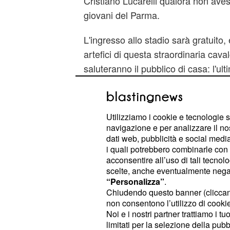
Cristiano Lucarelli qualora non ave
giovani del Parma.
L'ingresso allo stadio sarà gratuito,
artefici di questa straordinaria cava
saluteranno il pubblico di casa: l'ul
memorabile prima del rompete le righ
alcune settimane per iniziare al megli
campionato.
Utilizziamo i cookie e tecnologie s
navigazione e per analizzare il no
dati web, pubblicità e social media,
i quali potrebbero combinarle con a
acconsentire all’uso di tali tecnol
scelte, anche eventualmente negand
“Personalizza”
.
Chiudendo questo banner (clicca
non consentono l’utilizzo di cookie 
Noi e i nostri partner trattiamo i t
limitati per la selezione della pubb