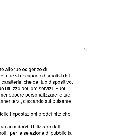
tto alle tue esigenze di
er che si occupano di analisi dei
caratteristiche del tuo dispositivo,
 utilizzo dei loro servizi. Puoi
ner oppure personalizzare le tue
tner terzi, cliccando sul pulsante
delle impostazioni predefinite che
e/o accedervi. Utilizzare dati
rofili per la selezione di pubblicità