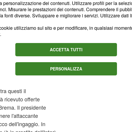
la personalizzazione dei contenuti. Utilizzare profili per la selez
ci. Misurare le prestazioni dei contenuti. Comprendere il pubblic
fonti diverse. Sviluppare e migliorare i servizi. Utilizzare dati l
ookie utilizziamo sul sito e per modificare, in qualsiasi momento,
.
ad emergere le prime
ACCETTA TUTTI
rganico del prossimo anno.
squadra (Emerson,
PERSONALIZZA
a, Siligardi, Dionisi e
osizioni di alcuni
tra questi il
 ricevuto offerte
rema. Il presidente
enere l'attaccante
cco dell'ingaggio. In