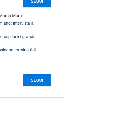
SEGUI
 Marco Mura:
iano: intervista a
d ospitare i grandi
osinone termina 0-0
SEGUI