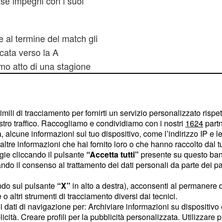
sse impegni con i suoi
 e al termine del match gli
lcata verso la A
timo atto di una stagione
e, con l'arrivederci tra
o la fase del ritiro pre-
imili di tracciamento per fornirti un servizio personalizzato rispe
stro traffico. Raccogliamo e condividiamo con i nostri
1624
partn
 alcune informazioni sul tuo dispositivo, come l’indirizzo IP e le 
ltre informazioni che hai fornito loro o che hanno raccolto dal tuo
ogie cliccando il pulsante
“Accetta tutti”
presente su questo ban
o il consenso al trattamento dei dati personali da parte dei par
ndo sul pulsante
“X”
in alto a destra), acconsenti al permanere 
o altri strumenti di tracciamento diversi dai tecnici.
uoi dati di navigazione per: Archiviare informazioni su dispositivo 
licità. Creare profili per la pubblicità personalizzata. Utilizzare p