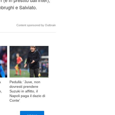
è in prestito dall'Inter),
mbrughi e Salviato.
Content sponsored by Outbrain
a
Pedullà: 'Juve, non
dovresti prendere
o,
Suzuki in affitto, il
Napoli paga il dazio di
Conte'