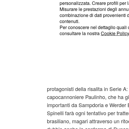
personalizzata. Creare profili per 
Misurare le prestazioni degli annun
combinazione di dati provenienti da 
contenuti.
Per conoscere nel dettaglio quali c
consultare la nostra
Cookie Policy
Nel frattempo cominciano 
Mercato
voci di calciomercato relative all'o
Confermato lo zoccolo duro della 
Bernardini, capitan Luci, Schiattarell
Mazzoni), rimangono da valutare le p
protagonisti della risalita in Serie A: 
capocannoniere Paulinho, che ha già
importanti da Sampdoria e Werder B
Spinelli farà ogni tentativo per tratt
brasiliano, magari attraverso un rito