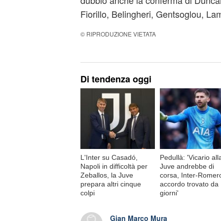
dubbio anche la conferma di Duncan (
Fiorillo, Belingheri, Gentsoglou, La
© RIPRODUZIONE VIETATA
Di tendenza oggi
L'Inter su Casadó,
Pedullà: 'Vicario all
Napoli in difficoltà per
Juve andrebbe di
Zeballos, la Juve
corsa, Inter-Romer
prepara altri cinque
accordo trovato da
colpi
giorni'
Gian Marco Mura