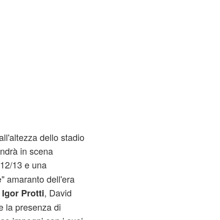
ll'altezza dello stadio
andrà in scena
012/13 e una
e" amaranto dell'era
e
, David
Igor Protti
e la presenza di