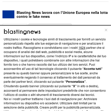
Blasting News lavora con l’Unione Europea nella lotta
contro le fake news
ABOUT
LINEA EDITORIALE
Utilizziamo i cookie e tecnologie simili di tracciamento per fornirti un servizio
Questa sezione offre informazioni trasparenti su Blasting
personalizzato rispetto alle tue esigenze di navigazione e per analizzare il
nostro traffico. Raccogliamo e condividiamo con i nostri
1624
partner che si
News, sui nostri processi editoriali e su come ci impegniamo a
occupano di analisi dei dati web, pubblicità e social media, alcune
creare news di qualità. Inoltre, afferma la nostra aderenza a
informazioni sul tuo dispositivo, come l’indirizzo IP e le caratteristiche del tuo
‘Trust Project - News with Integrity’
Blasting News non è
dispositivo, i quali potrebbero combinarle con altre informazioni che hai
ancora membro del programma, ma ha richiesto di farne
fornito loro o che hanno raccolto dal tuo utilizzo dei loro servizi. Puoi
parte; Trust Project non ha ancora effettuato una verifica di
acconsentire all’uso di tali tecnologie cliccando il pulsante
“Accetta tutti”
conformità agli standard.
presente su questo banner oppure personalizzare le tue scelte, anche
eventualmente negando il consenso al trattamento dei dati personali da
parte dei partner terzi, cliccando sul pulsante
“Personalizza”
.
Su di noi
Chiudendo questo banner (cliccando sul pulsante
“X”
in alto a destra),
acconsenti al permanere delle impostazioni predefinite che non consentono
Team editoriale
l’utilizzo di cookie o altri strumenti di tracciamento diversi dai tecnici.
Noi e i nostri partner trattiamo i tuoi dati di navigazione per: Archiviare
Corporate
informazioni su dispositivo e/o accedervi. Utilizzare dati limitati per la
selezione della pubblicità. Creare profili per la pubblicità personalizzata.
Redazione