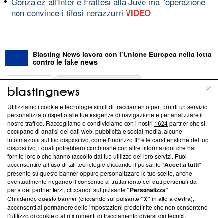
Gonzalez all'Inter e Frattesi alla Juve ma l'operazione
non convince i tifosi nerazzurri
VIDEO
Blasting News lavora con l’Unione Europea nella lotta
contro le fake news
ABOUT
LINEA EDITORIALE
Utilizziamo i cookie e tecnologie simili di tracciamento per fornirti un servizio
Questa sezione offre informazioni trasparenti su Blasting
personalizzato rispetto alle tue esigenze di navigazione e per analizzare il
nostro traffico. Raccogliamo e condividiamo con i nostri
1624
partner che si
News, sui nostri processi editoriali e su come ci impegniamo a
occupano di analisi dei dati web, pubblicità e social media, alcune
creare news di qualità. Inoltre, afferma la nostra aderenza a
informazioni sul tuo dispositivo, come l’indirizzo IP e le caratteristiche del tuo
‘Trust Project - News with Integrity’
Blasting News non è
dispositivo, i quali potrebbero combinarle con altre informazioni che hai
ancora membro del programma, ma ha richiesto di farne
fornito loro o che hanno raccolto dal tuo utilizzo dei loro servizi. Puoi
parte; Trust Project non ha ancora effettuato una verifica di
acconsentire all’uso di tali tecnologie cliccando il pulsante
“Accetta tutti”
conformità agli standard.
presente su questo banner oppure personalizzare le tue scelte, anche
eventualmente negando il consenso al trattamento dei dati personali da
parte dei partner terzi, cliccando sul pulsante
“Personalizza”
.
Su di noi
Chiudendo questo banner (cliccando sul pulsante
“X”
in alto a destra),
acconsenti al permanere delle impostazioni predefinite che non consentono
Team editoriale
l’utilizzo di cookie o altri strumenti di tracciamento diversi dai tecnici.