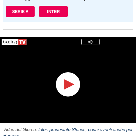
SERIE A
INTER
Video del Giorno:
Inter: presentato Stones, passi avanti anche per
Romero