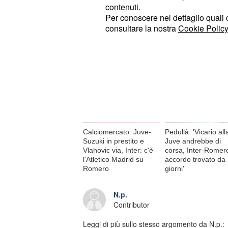
© RIPRODUZIONE VIETATA
contenuti.
Per conoscere nel dettaglio quali c
consultare la nostra
Cookie Policy
Di tendenza oggi
Calciomercato: Juve-
Pedullà: 'Vicario all
Suzuki in prestito e
Juve andrebbe di
Vlahovic via, Inter: c'è
corsa, Inter-Romer
l'Atletico Madrid su
accordo trovato da
Romero
giorni'
N.p.
Contributor
Leggi di più sullo stesso argomento da N.p.: