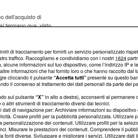
o dell'acquisto di
 si fermano qua, visto
i acquistare un altro
ntolivo, in quanto con
innoverà con il club
imili di tracciamento per fornirti un servizio personalizzato rispe
stro traffico. Raccogliamo e condividiamo con i nostri
1624
partn
 alcune informazioni sul tuo dispositivo, come l’indirizzo IP e le 
ltre informazioni che hai fornito loro o che hanno raccolto dal tuo
iapponese
.
ogie cliccando il pulsante
“Accetta tutti”
presente su questo ban
Honda
o il consenso al trattamento dei dati personali da parte dei par
emier League, ma ha
sconi. Tanto che
ndo sul pulsante
“X”
in alto a destra), acconsenti al permanere 
o altri strumenti di tracciamento diversi dai tecnici.
ma manca ancora il sì
uoi dati di navigazione per: Archiviare informazioni su dispositivo 
tellino. Il Milan fino ad
licità. Creare profili per la pubblicità personalizzata. Utilizzare p
 che il contratto del
la personalizzazione dei contenuti. Utilizzare profili per la selez
ci. Misurare le prestazioni dei contenuti. Comprendere il pubblic
mbre.
fonti diverse. Sviluppare e migliorare i servizi. Utilizzare dati l