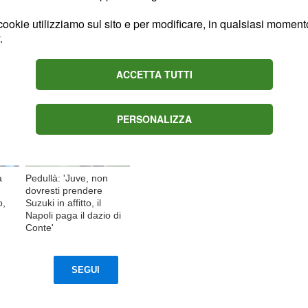
ookie utilizziamo sul sito e per modificare, in qualsiasi momento,
Content sponsored by Outbrain
.
ACCETTA TUTTI
PERSONALIZZA
a
Pedullà: 'Juve, non
dovresti prendere
o,
Suzuki in affitto, il
Napoli paga il dazio di
Conte'
SEGUI