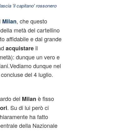
ascia 'il capitano' rossonero
l
, che questo
Milan
della metà del cartellino
o affidabile e dal grande
 ad
il
acquistare
a metà): dunque un vero e
lliani.Vediamo dunque nel
i concluse del 4 luglio.
uardo del
è fisso
Milan
. Su di lui però ci
ori
 chiaramente ha fatto
centrale della Nazionale