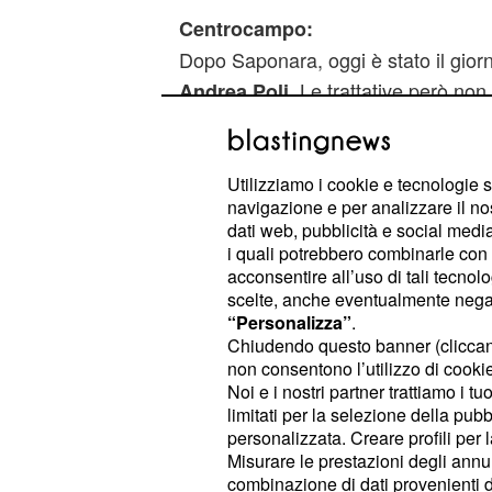
Centrocampo:
Dopo Saponara, oggi è stato il giorn
. Le trattative però non
Andrea Poli
che probabilmente il Milan tenterà d
giocatore in grado di fare il vice Mo
quasi ogni probabilità Flamini non r
Utilizziamo i cookie e tecnologie s
navigazione e per analizzare il no
rossonero.
dati web, pubblicità e social media,
Attacco:
i quali potrebbero combinarle con a
In avanti l'obiettivo primario è il g
acconsentire all’uso di tali tecnol
scelte, anche eventualmente negand
L'attaccante è seguito anche in Pr
“Personalizza”
.
giurato amore verso il club di Berlu
Chiudendo questo banner (clicca
non consentono l’utilizzo di cookie 
l'accordo con il calciatore c'è già, 
Noi e i nostri partner trattiamo i t
della società di appartenenza del car
limitati per la selezione della pubb
ora ha offerto due milioni euro, visto
personalizzata. Creare profili per 
Misurare le prestazioni degli annun
giapponese scadrà il prossimo dice
combinazione di dati provenienti da 