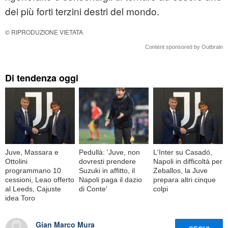
dei più forti terzini destri del mondo.
© RIPRODUZIONE VIETATA
Content sponsored by Outbrain
Di tendenza oggi
Juve, Massara e
Pedullà: 'Juve, non
L'Inter su Casadó,
Ottolini
dovresti prendere
Napoli in difficoltà per
programmano 10
Suzuki in affitto, il
Zeballos, la Juve
cessioni, Leao offerto
Napoli paga il dazio
prepara altri cinque
al Leeds, Cajuste
di Conte'
colpi
idea Toro
Gian Marco Mura