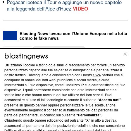
Pogacar ipoteca il Tour e aggiunge un nuovo capitolo
alla leggenda dell'Alpe d'Huez
VIDEO
Blasting News lavora con l’Unione Europea nella lotta
contro le fake news
ABOUT
LINEA EDITORIALE
Utilizziamo i cookie e tecnologie simili di tracciamento per fornirti un servizio
Questa sezione offre informazioni trasparenti su Blasting
personalizzato rispetto alle tue esigenze di navigazione e per analizzare il
nostro traffico. Raccogliamo e condividiamo con i nostri
1624
partner che si
News, sui nostri processi editoriali e su come ci impegniamo a
occupano di analisi dei dati web, pubblicità e social media, alcune
creare news di qualità. Inoltre, afferma la nostra aderenza a
informazioni sul tuo dispositivo, come l’indirizzo IP e le caratteristiche del tuo
‘Trust Project - News with Integrity’
Blasting News non è
dispositivo, i quali potrebbero combinarle con altre informazioni che hai
ancora membro del programma, ma ha richiesto di farne
fornito loro o che hanno raccolto dal tuo utilizzo dei loro servizi. Puoi
parte; Trust Project non ha ancora effettuato una verifica di
acconsentire all’uso di tali tecnologie cliccando il pulsante
“Accetta tutti”
conformità agli standard.
presente su questo banner oppure personalizzare le tue scelte, anche
eventualmente negando il consenso al trattamento dei dati personali da
parte dei partner terzi, cliccando sul pulsante
“Personalizza”
.
Su di noi
Chiudendo questo banner (cliccando sul pulsante
“X”
in alto a destra),
acconsenti al permanere delle impostazioni predefinite che non consentono
Team editoriale
l’utilizzo di cookie o altri strumenti di tracciamento diversi dai tecnici.