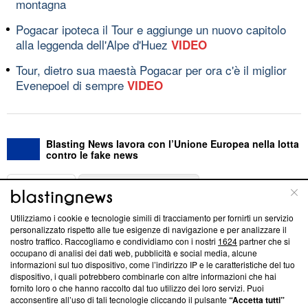
montagna
Pogacar ipoteca il Tour e aggiunge un nuovo capitolo
alla leggenda dell'Alpe d'Huez
VIDEO
Tour, dietro sua maestà Pogacar per ora c'è il miglior
Evenepoel di sempre
VIDEO
Blasting News lavora con l’Unione Europea nella lotta
contro le fake news
ABOUT
LINEA EDITORIALE
Utilizziamo i cookie e tecnologie simili di tracciamento per fornirti un servizio
Questa sezione offre informazioni trasparenti su Blasting
personalizzato rispetto alle tue esigenze di navigazione e per analizzare il
nostro traffico. Raccogliamo e condividiamo con i nostri
1624
partner che si
News, sui nostri processi editoriali e su come ci impegniamo a
occupano di analisi dei dati web, pubblicità e social media, alcune
creare news di qualità. Inoltre, afferma la nostra aderenza a
informazioni sul tuo dispositivo, come l’indirizzo IP e le caratteristiche del tuo
‘Trust Project - News with Integrity’
Blasting News non è
dispositivo, i quali potrebbero combinarle con altre informazioni che hai
ancora membro del programma, ma ha richiesto di farne
fornito loro o che hanno raccolto dal tuo utilizzo dei loro servizi. Puoi
parte; Trust Project non ha ancora effettuato una verifica di
acconsentire all’uso di tali tecnologie cliccando il pulsante
“Accetta tutti”