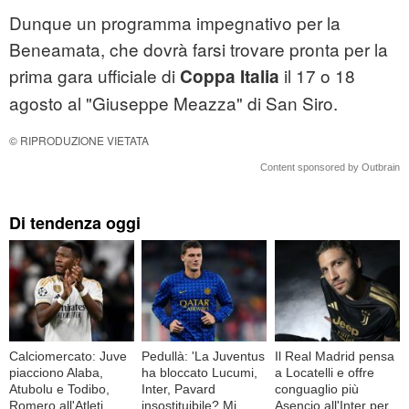
Dunque un programma impegnativo per la
Beneamata, che dovrà farsi trovare pronta per la
prima gara ufficiale di
il 17 o 18
Coppa Italia
agosto al "Giuseppe Meazza" di San Siro.
© RIPRODUZIONE VIETATA
Content sponsored by Outbrain
Di tendenza oggi
Calciomercato: Juve
Pedullà: 'La Juventus
Il Real Madrid pensa
piacciono Alaba,
ha bloccato Lucumi,
a Locatelli e offre
Atubolu e Todibo,
Inter, Pavard
conguaglio più
Romero all'Atleti,
insostituibile? Mi
Asencio all'Inter per