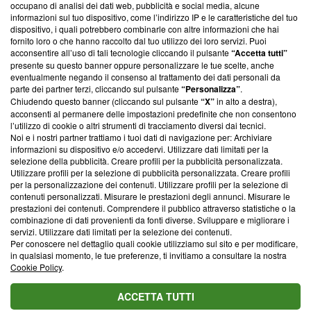
occupano di analisi dei dati web, pubblicità e social media, alcune
creare news di qualità. Inoltre, afferma la nostra aderenza a
informazioni sul tuo dispositivo, come l’indirizzo IP e le caratteristiche del tuo
‘Trust Project - News with Integrity’
Blasting News non è
dispositivo, i quali potrebbero combinarle con altre informazioni che hai
ancora membro del programma, ma ha richiesto di farne
fornito loro o che hanno raccolto dal tuo utilizzo dei loro servizi. Puoi
parte; Trust Project non ha ancora effettuato una verifica di
acconsentire all’uso di tali tecnologie cliccando il pulsante
“Accetta tutti”
conformità agli standard.
presente su questo banner oppure personalizzare le tue scelte, anche
eventualmente negando il consenso al trattamento dei dati personali da
parte dei partner terzi, cliccando sul pulsante
“Personalizza”
.
Su di noi
Chiudendo questo banner (cliccando sul pulsante
“X”
in alto a destra),
acconsenti al permanere delle impostazioni predefinite che non consentono
Team editoriale
l’utilizzo di cookie o altri strumenti di tracciamento diversi dai tecnici.
Noi e i nostri partner trattiamo i tuoi dati di navigazione per: Archiviare
Corporate
informazioni su dispositivo e/o accedervi. Utilizzare dati limitati per la
selezione della pubblicità. Creare profili per la pubblicità personalizzata.
Redazione
Utilizzare profili per la selezione di pubblicità personalizzata. Creare profili
per la personalizzazione dei contenuti. Utilizzare profili per la selezione di
Informativa Privacy
contenuti personalizzati. Misurare le prestazioni degli annunci. Misurare le
prestazioni dei contenuti. Comprendere il pubblico attraverso statistiche o la
Cookie Policy
combinazione di dati provenienti da fonti diverse. Sviluppare e migliorare i
servizi. Utilizzare dati limitati per la selezione dei contenuti.
Blasting SA, IDI CHE-247.845.224, Via Carlo Frasca, 3 - 6900
Per conoscere nel dettaglio quali cookie utilizziamo sul sito e per modificare,
Lugano (Svizzera) Tel:
+39 0690258937
in qualsiasi momento, le tue preferenze, ti invitiamo a consultare la nostra
Cookie Policy
.
© 2026 Blasting News
ACCETTA TUTTI