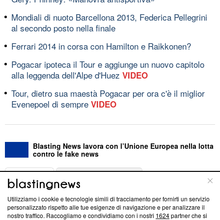
Mondiali di nuoto Barcellona 2013, Federica Pellegrini
al secondo posto nella finale
Ferrari 2014 in corsa con Hamilton e Raikkonen?
Pogacar ipoteca il Tour e aggiunge un nuovo capitolo
alla leggenda dell'Alpe d'Huez
VIDEO
Tour, dietro sua maestà Pogacar per ora c'è il miglior
Evenepoel di sempre
VIDEO
Blasting News lavora con l’Unione Europea nella lotta
contro le fake news
ABOUT
LINEA EDITORIALE
Utilizziamo i cookie e tecnologie simili di tracciamento per fornirti un servizio
Questa sezione offre informazioni trasparenti su Blasting
personalizzato rispetto alle tue esigenze di navigazione e per analizzare il
nostro traffico. Raccogliamo e condividiamo con i nostri
1624
partner che si
News, sui nostri processi editoriali e su come ci impegniamo a