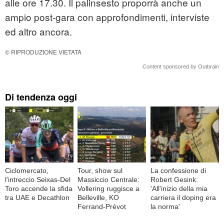
alle ore 17.30. Il palinsesto proporrà anche un
ampio post-gara con approfondimenti, interviste
ed altro ancora.
© RIPRODUZIONE VIETATA
Content sponsored by Outbrain
Di tendenza oggi
Ciclomercato,
Tour, show sul
La confessione di
l'intreccio Seixas-Del
Massiccio Centrale:
Robert Gesink:
Toro accende la sfida
Vollering ruggisce a
'All'inizio della mia
tra UAE e Decathlon
Belleville, KO
carriera il doping era
Ferrand-Prévot
la norma'