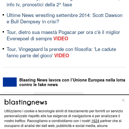
info tv, pronostici della 2^ fase
Ultime News wrestling settembre 2014: Scott Dawson
e Bull Dempsey in crisi?
Tour, dietro sua maestà Pogacar per ora c'è il miglior
Evenepoel di sempre
VIDEO
Tour, Vingegaard la prende con filosofia: 'Le cadute
fanno parte del gioco'
VIDEO
Blasting News lavora con l’Unione Europea nella lotta
contro le fake news
ABOUT
LINEA EDITORIALE
Utilizziamo i cookie e tecnologie simili di tracciamento per fornirti un servizio
Questa sezione offre informazioni trasparenti su Blasting
personalizzato rispetto alle tue esigenze di navigazione e per analizzare il
nostro traffico. Raccogliamo e condividiamo con i nostri
1624
partner che si
News, sui nostri processi editoriali e su come ci impegniamo a
occupano di analisi dei dati web, pubblicità e social media, alcune
creare news di qualità. Inoltre, afferma la nostra aderenza a