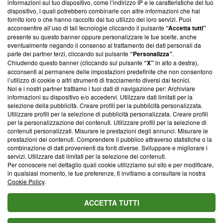
informazioni sul tuo dispositivo, come l’indirizzo IP e le caratteristiche del tuo
‘Trust Project - News with Integrity’
Blasting News non è
dispositivo, i quali potrebbero combinarle con altre informazioni che hai
ancora membro del programma, ma ha richiesto di farne
fornito loro o che hanno raccolto dal tuo utilizzo dei loro servizi. Puoi
parte; Trust Project non ha ancora effettuato una verifica di
acconsentire all’uso di tali tecnologie cliccando il pulsante
“Accetta tutti”
conformità agli standard.
presente su questo banner oppure personalizzare le tue scelte, anche
eventualmente negando il consenso al trattamento dei dati personali da
parte dei partner terzi, cliccando sul pulsante
“Personalizza”
.
Su di noi
Chiudendo questo banner (cliccando sul pulsante
“X”
in alto a destra),
acconsenti al permanere delle impostazioni predefinite che non consentono
Team editoriale
l’utilizzo di cookie o altri strumenti di tracciamento diversi dai tecnici.
Noi e i nostri partner trattiamo i tuoi dati di navigazione per: Archiviare
Corporate
informazioni su dispositivo e/o accedervi. Utilizzare dati limitati per la
selezione della pubblicità. Creare profili per la pubblicità personalizzata.
Redazione
Utilizzare profili per la selezione di pubblicità personalizzata. Creare profili
per la personalizzazione dei contenuti. Utilizzare profili per la selezione di
Informativa Privacy
contenuti personalizzati. Misurare le prestazioni degli annunci. Misurare le
prestazioni dei contenuti. Comprendere il pubblico attraverso statistiche o la
Cookie Policy
combinazione di dati provenienti da fonti diverse. Sviluppare e migliorare i
servizi. Utilizzare dati limitati per la selezione dei contenuti.
Blasting SA, IDI CHE-247.845.224, Via Carlo Frasca, 3 - 6900
Per conoscere nel dettaglio quali cookie utilizziamo sul sito e per modificare,
Lugano (Svizzera) Tel:
+39 0690258937
in qualsiasi momento, le tue preferenze, ti invitiamo a consultare la nostra
Cookie Policy
.
© 2026 Blasting News
ACCETTA TUTTI