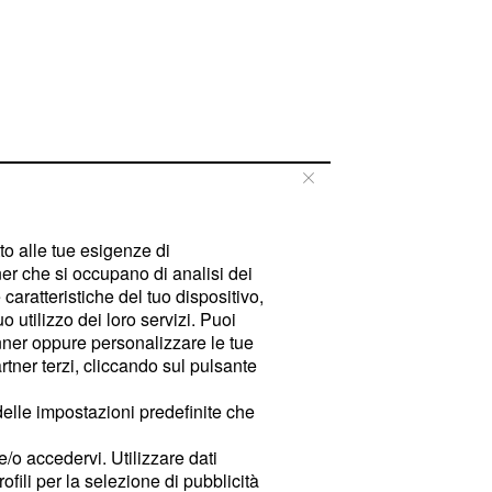
tto alle tue esigenze di
er che si occupano di analisi dei
caratteristiche del tuo dispositivo,
 utilizzo dei loro servizi. Puoi
ner oppure personalizzare le tue
tner terzi, cliccando sul pulsante
delle impostazioni predefinite che
e/o accedervi. Utilizzare dati
rofili per la selezione di pubblicità