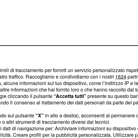
5 in streaming
imili di tracciamento per fornirti un servizio personalizzato rispe
stro traffico. Raccogliamo e condividiamo con i nostri
1624
partn
o gara e replica
 alcune informazioni sul tuo dispositivo, come l’indirizzo IP e le 
ltre informazioni che hai fornito loro o che hanno raccolto dal tuo
ogie cliccando il pulsante
“Accetta tutti”
presente su questo ban
ppa stagionale con la
o il consenso al trattamento dei dati personali da parte dei par
trambi vincitori di un
ndo sul pulsante
“X”
in alto a destra), acconsenti al permanere 
er godersi tutte le
o altri strumenti di tracciamento diversi dai tecnici.
uoi dati di navigazione per: Archiviare informazioni su dispositivo 
a
MotoGP in Argentina
licità. Creare profili per la pubblicità personalizzata. Utilizzare p