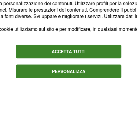
to è all'orario delle
la personalizzazione dei contenuti. Utilizzare profili per la selez
 gara sarà trasmessa in
ci. Misurare le prestazioni dei contenuti. Comprendere il pubblic
fonti diverse. Sviluppare e migliorare i servizi. Utilizzare dati l
 mentre Cielo manderà in
 dalle
. Per seguire
24:00
ookie utilizziamo sul sito e per modificare, in qualsiasi momento,
ono usufruire
.
l sito skygo.sky.it per
ACCETTA TUTTI
gara di MotoGP.
PERSONALIZZA