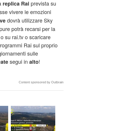
a
prevista su
replica Rai
esse vivere le emozioni
dovrà utilizzare Sky
ive
pure potrà recarsi per la
t o su rai.tv o scaricare
programmi Rai sul proprio
giornamenti sulle
segui in
!
cate
alto
Content sponsored by Outbrain