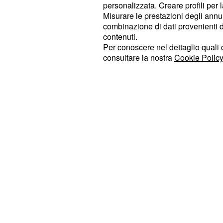
sul ciruito di Rio Hondo l'appuntamen
personalizzata. Creare profili per 
su Sky Sport MotoGp. Questa
21:00
Misurare le prestazioni degli annun
combinazione di dati provenienti da 
in esclusiva solo su Sky,
diretta tv
contenuti.
onda la
della gara a partire
replica
Per conoscere nel dettaglio quali c
lo
gli abbonati poss
streaming live
consultare la nostra
Cookie Policy
dell'applicazione Sky Go o recarsi su
vedere in
da
e tablet la 
diretta
pc