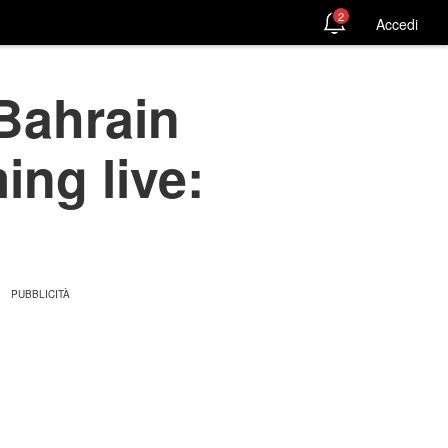
2
Accedi
Bahrain
ing live: