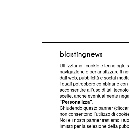
MotoGp Argentina 201
Utilizziamo i cookie e tecnologie s
navigazione e per analizzare il no
live e diretta tv: orari
dati web, pubblicità e social media,
su Cielo
i quali potrebbero combinarle con a
acconsentire all’uso di tali tecnol
La
arriva alla sua terza ta
scelte, anche eventualmente negand
MotoGP
“Personalizza”
.
grande sfida tra Rossi e Marquez, en
Chiudendo questo banner (clicca
Gp a testa fino a questo momento. P
non consentono l’utilizzo di cookie 
Noi e i nostri partner trattiamo i t
curve, le derapate e i sorpassi dell
limitati per la selezione della pubb