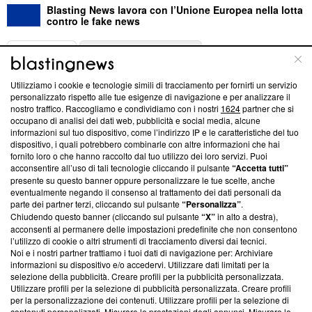
Blasting News lavora con l’Unione Europea nella lotta
contro le fake news
ABOUT
LINEA EDITORIALE
Utilizziamo i cookie e tecnologie simili di tracciamento per fornirti un servizio
Questa sezione offre informazioni trasparenti su Blasting
personalizzato rispetto alle tue esigenze di navigazione e per analizzare il
nostro traffico. Raccogliamo e condividiamo con i nostri
1624
partner che si
News, sui nostri processi editoriali e su come ci impegniamo a
occupano di analisi dei dati web, pubblicità e social media, alcune
creare news di qualità. Inoltre, afferma la nostra aderenza a
informazioni sul tuo dispositivo, come l’indirizzo IP e le caratteristiche del tuo
‘Trust Project - News with Integrity’
Blasting News non è
dispositivo, i quali potrebbero combinarle con altre informazioni che hai
ancora membro del programma, ma ha richiesto di farne
fornito loro o che hanno raccolto dal tuo utilizzo dei loro servizi. Puoi
parte; Trust Project non ha ancora effettuato una verifica di
acconsentire all’uso di tali tecnologie cliccando il pulsante
“Accetta tutti”
conformità agli standard.
presente su questo banner oppure personalizzare le tue scelte, anche
eventualmente negando il consenso al trattamento dei dati personali da
parte dei partner terzi, cliccando sul pulsante
“Personalizza”
.
Su di noi
Chiudendo questo banner (cliccando sul pulsante
“X”
in alto a destra),
acconsenti al permanere delle impostazioni predefinite che non consentono
Team editoriale
l’utilizzo di cookie o altri strumenti di tracciamento diversi dai tecnici.
Noi e i nostri partner trattiamo i tuoi dati di navigazione per: Archiviare
Corporate
informazioni su dispositivo e/o accedervi. Utilizzare dati limitati per la
selezione della pubblicità. Creare profili per la pubblicità personalizzata.
Redazione
Utilizzare profili per la selezione di pubblicità personalizzata. Creare profili
per la personalizzazione dei contenuti. Utilizzare profili per la selezione di
Informativa Privacy
contenuti personalizzati. Misurare le prestazioni degli annunci. Misurare le