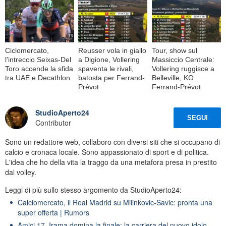
Ciclomercato,
Reusser vola in giallo
Tour, show sul
l'intreccio Seixas-Del
a Digione, Vollering
Massiccio Centrale:
Toro accende la sfida
spaventa le rivali,
Vollering ruggisce a
tra UAE e Decathlon
batosta per Ferrand-
Belleville, KO
Prévot
Ferrand-Prévot
StudioAperto24
SEGUI
Contributor
Sono un redattore web, collaboro con diversi siti che si occupano di
calcio e cronaca locale. Sono appassionato di sport e di politica.
L'idea che ho della vita la traggo da una metafora presa in prestito
dal volley.
Leggi di più sullo stesso argomento da StudioAperto24:
Calciomercato, il Real Madrid su Milinkovic-Savic: pronta una
super offerta | Rumors
Amici 17, Irama domina la finale: la carriera del nuovo idolo