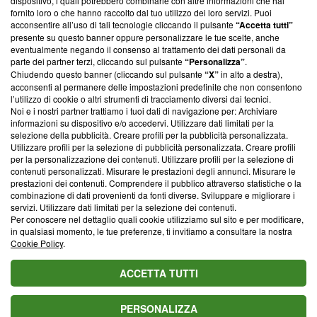
dispositivo, i quali potrebbero combinarle con altre informazioni che hai
ancora membro del programma, ma ha richiesto di farne
fornito loro o che hanno raccolto dal tuo utilizzo dei loro servizi. Puoi
parte; Trust Project non ha ancora effettuato una verifica di
acconsentire all’uso di tali tecnologie cliccando il pulsante
“Accetta tutti”
conformità agli standard.
presente su questo banner oppure personalizzare le tue scelte, anche
eventualmente negando il consenso al trattamento dei dati personali da
parte dei partner terzi, cliccando sul pulsante
“Personalizza”
.
Su di noi
Chiudendo questo banner (cliccando sul pulsante
“X”
in alto a destra),
acconsenti al permanere delle impostazioni predefinite che non consentono
Team editoriale
l’utilizzo di cookie o altri strumenti di tracciamento diversi dai tecnici.
Noi e i nostri partner trattiamo i tuoi dati di navigazione per: Archiviare
Corporate
informazioni su dispositivo e/o accedervi. Utilizzare dati limitati per la
selezione della pubblicità. Creare profili per la pubblicità personalizzata.
Redazione
Utilizzare profili per la selezione di pubblicità personalizzata. Creare profili
per la personalizzazione dei contenuti. Utilizzare profili per la selezione di
Informativa Privacy
contenuti personalizzati. Misurare le prestazioni degli annunci. Misurare le
prestazioni dei contenuti. Comprendere il pubblico attraverso statistiche o la
Cookie Policy
combinazione di dati provenienti da fonti diverse. Sviluppare e migliorare i
servizi. Utilizzare dati limitati per la selezione dei contenuti.
Blasting SA, IDI CHE-247.845.224, Via Carlo Frasca, 3 - 6900
Per conoscere nel dettaglio quali cookie utilizziamo sul sito e per modificare,
Lugano (Svizzera) Tel:
+39 0690258937
in qualsiasi momento, le tue preferenze, ti invitiamo a consultare la nostra
Cookie Policy
.
© 2026 Blasting News
ACCETTA TUTTI
PERSONALIZZA