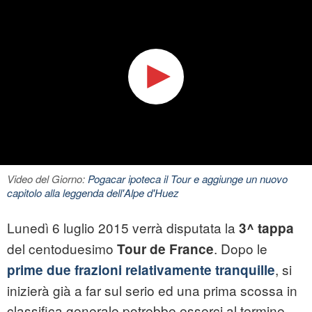
Video del Giorno:
Pogacar ipoteca il Tour e aggiunge un nuovo
capitolo alla leggenda dell'Alpe d'Huez
Lunedì 6 luglio 2015 verrà disputata la
3^ tappa
del centoduesimo
. Dopo le
Tour de France
, si
prime due frazioni relativamente tranquille
inizierà già a far sul serio ed una prima scossa in
classifica generale potrebbe esserci al termine