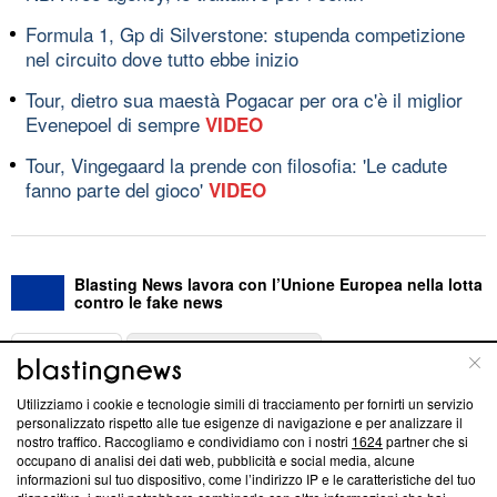
Formula 1, Gp di Silverstone: stupenda competizione
nel circuito dove tutto ebbe inizio
Tour, dietro sua maestà Pogacar per ora c'è il miglior
Evenepoel di sempre
VIDEO
Tour, Vingegaard la prende con filosofia: 'Le cadute
fanno parte del gioco'
VIDEO
Blasting News lavora con l’Unione Europea nella lotta
contro le fake news
ABOUT
LINEA EDITORIALE
Utilizziamo i cookie e tecnologie simili di tracciamento per fornirti un servizio
Questa sezione offre informazioni trasparenti su Blasting
personalizzato rispetto alle tue esigenze di navigazione e per analizzare il
nostro traffico. Raccogliamo e condividiamo con i nostri
1624
partner che si
News, sui nostri processi editoriali e su come ci impegniamo a
occupano di analisi dei dati web, pubblicità e social media, alcune
creare news di qualità. Inoltre, afferma la nostra aderenza a
informazioni sul tuo dispositivo, come l’indirizzo IP e le caratteristiche del tuo
‘Trust Project - News with Integrity’
Blasting News non è