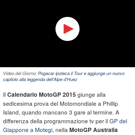
Video del Giorno:
Pogacar ipoteca il Tour e aggiunge un nuovo
capitolo alla leggenda dell'Alpe d'Huez
Il
giunge alla
Calendario MotoGP 2015
sedicesima prova del Motomondiale a Phillip
Island, quando mancano 3 gare al termine. A
differenza della programmazione tv per il
GP del
Giappone a Motegi
, nella
MotoGP Australia