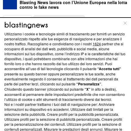
Blasting News lavora con l’Unione Europea nella lotta
contro le fake news
ABOUT
LINEA EDITORIALE
Utilizziamo i cookie e tecnologie simili di tracciamento per fornirti un servizio
Questa sezione offre informazioni trasparenti su Blasting
personalizzato rispetto alle tue esigenze di navigazione e per analizzare il
nostro traffico. Raccogliamo e condividiamo con i nostri
1624
partner che si
News, sui nostri processi editoriali e su come ci impegniamo a
occupano di analisi dei dati web, pubblicità e social media, alcune
creare news di qualità. Inoltre, afferma la nostra aderenza a
informazioni sul tuo dispositivo, come l’indirizzo IP e le caratteristiche del tuo
‘Trust Project - News with Integrity’
Blasting News non è
dispositivo, i quali potrebbero combinarle con altre informazioni che hai
ancora membro del programma, ma ha richiesto di farne
fornito loro o che hanno raccolto dal tuo utilizzo dei loro servizi. Puoi
parte; Trust Project non ha ancora effettuato una verifica di
acconsentire all’uso di tali tecnologie cliccando il pulsante
“Accetta tutti”
conformità agli standard.
presente su questo banner oppure personalizzare le tue scelte, anche
eventualmente negando il consenso al trattamento dei dati personali da
parte dei partner terzi, cliccando sul pulsante
“Personalizza”
.
Su di noi
Chiudendo questo banner (cliccando sul pulsante
“X”
in alto a destra),
acconsenti al permanere delle impostazioni predefinite che non consentono
Team editoriale
l’utilizzo di cookie o altri strumenti di tracciamento diversi dai tecnici.
Noi e i nostri partner trattiamo i tuoi dati di navigazione per: Archiviare
Corporate
informazioni su dispositivo e/o accedervi. Utilizzare dati limitati per la
selezione della pubblicità. Creare profili per la pubblicità personalizzata.
Redazione
Utilizzare profili per la selezione di pubblicità personalizzata. Creare profili
per la personalizzazione dei contenuti. Utilizzare profili per la selezione di
Informativa Privacy
contenuti personalizzati. Misurare le prestazioni degli annunci. Misurare le