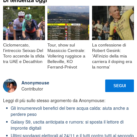
Di tendenza oggi
Ciclomercato,
Tour, show sul
La confessione di
l'intreccio Seixas-Del
Massiccio Centrale:
Robert Gesink:
Toro accende la sfida
Vollering ruggisce a
'All'inizio della mia
tra UAE e Decathlon
Belleville, KO
carriera il doping era
Ferrand-Prévot
la norma'
Anonymouse
SEGUI
Contributor
Leggi di più sullo stesso argomento da Anonymouse:
Gli innumerevoli benefici del bere acqua calda: aiuta anche a
perdere peso
Galaxy S9, uscita anticipata e rumors: si sposta il lettore di
impronte digitali
Ultimi sondaggi elettorali al 24/11 e il tutti contro tutti al secondo