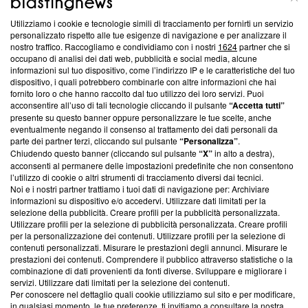
Utilizziamo i cookie e tecnologie simili di tracciamento per fornirti un servizio
Questa sezione offre informazioni trasparenti su Blasting
personalizzato rispetto alle tue esigenze di navigazione e per analizzare il
nostro traffico. Raccogliamo e condividiamo con i nostri
1624
partner che si
News, sui nostri processi editoriali e su come ci impegniamo a
occupano di analisi dei dati web, pubblicità e social media, alcune
creare news di qualità. Inoltre, afferma la nostra aderenza a
informazioni sul tuo dispositivo, come l’indirizzo IP e le caratteristiche del tuo
‘Trust Project - News with Integrity’
Blasting News non è
dispositivo, i quali potrebbero combinarle con altre informazioni che hai
ancora membro del programma, ma ha richiesto di farne
fornito loro o che hanno raccolto dal tuo utilizzo dei loro servizi. Puoi
parte; Trust Project non ha ancora effettuato una verifica di
acconsentire all’uso di tali tecnologie cliccando il pulsante
“Accetta tutti”
conformità agli standard.
presente su questo banner oppure personalizzare le tue scelte, anche
eventualmente negando il consenso al trattamento dei dati personali da
parte dei partner terzi, cliccando sul pulsante
“Personalizza”
.
Su di noi
Chiudendo questo banner (cliccando sul pulsante
“X”
in alto a destra),
acconsenti al permanere delle impostazioni predefinite che non consentono
Team editoriale
l’utilizzo di cookie o altri strumenti di tracciamento diversi dai tecnici.
Noi e i nostri partner trattiamo i tuoi dati di navigazione per: Archiviare
Corporate
informazioni su dispositivo e/o accedervi. Utilizzare dati limitati per la
selezione della pubblicità. Creare profili per la pubblicità personalizzata.
Redazione
Utilizzare profili per la selezione di pubblicità personalizzata. Creare profili
per la personalizzazione dei contenuti. Utilizzare profili per la selezione di
Informativa Privacy
contenuti personalizzati. Misurare le prestazioni degli annunci. Misurare le
prestazioni dei contenuti. Comprendere il pubblico attraverso statistiche o la
Cookie Policy
combinazione di dati provenienti da fonti diverse. Sviluppare e migliorare i
servizi. Utilizzare dati limitati per la selezione dei contenuti.
Blasting SA, IDI CHE-247.845.224, Via Carlo Frasca, 3 - 6900
Per conoscere nel dettaglio quali cookie utilizziamo sul sito e per modificare,
Lugano (Svizzera) Tel:
+39 0690258937
in qualsiasi momento, le tue preferenze, ti invitiamo a consultare la nostra