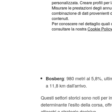
tracciato:
personalizzata. Creare profili per 
Misurare le prestazioni degli annun
: affrontato tre volte dura
combinazione di dati provenienti da 
Leberg
contenuti.
lunghezza di 950 metri e una pe
Per conoscere nel dettaglio quali c
consultare la nostra
Cookie Policy
: 500 metri al 7% di 
Molenberg
decisivo per creare selezione nel
Muro di Grammont (Kapelmuur
pendenza media del 9,2% e punte 
circa 15,7 km dal traguardo.
: 980 metri al 5,8%, ulti
Bosberg
a 11,8 km dall'arrivo.
Questi settori storici sono noti per 
determinante l'esito della corsa, off
attacchi e strategie decisive.