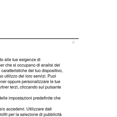
tto alle tue esigenze di
er che si occupano di analisi dei
caratteristiche del tuo dispositivo,
 utilizzo dei loro servizi. Puoi
ner oppure personalizzare le tue
tner terzi, cliccando sul pulsante
delle impostazioni predefinite che
e/o accedervi. Utilizzare dati
rofili per la selezione di pubblicità