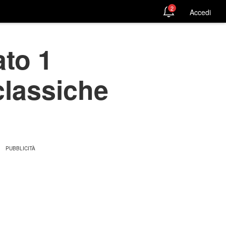
2
Accedi
to 1
classiche