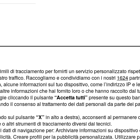
imili di tracciamento per fornirti un servizio personalizzato rispe
stro traffico. Raccogliamo e condividiamo con i nostri
1624
partn
 alcune informazioni sul tuo dispositivo, come l’indirizzo IP e le 
ltre informazioni che hai fornito loro o che hanno raccolto dal tuo
ogie cliccando il pulsante
“Accetta tutti”
presente su questo ban
o il consenso al trattamento dei dati personali da parte dei par
n" (brevi salite tipiche
ndo sul pulsante
“X”
in alto a destra), acconsenti al permanere 
o altri strumenti di tracciamento diversi dai tecnici.
elementi che rendono la
uoi dati di navigazione per: Archiviare informazioni su dispositivo 
ra i punti chiave del
licità. Creare profili per la pubblicità personalizzata. Utilizzare p