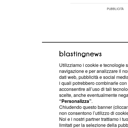
Utilizziamo i cookie e tecnologie s
navigazione e per analizzare il no
dati web, pubblicità e social media,
i quali potrebbero combinarle con a
acconsentire all’uso di tali tecnol
scelte, anche eventualmente negand
“Personalizza”
.
I corridori affronteranno 11 "hellinge
Chiudendo questo banner (clicca
non consentono l’utilizzo di cookie 
delle Fiandre) e 8 settori in pavé, 
Noi e i nostri partner trattiamo i t
corsa particolarmente impegnativa. T
limitati per la selezione della pubb