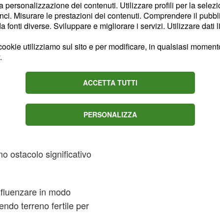
la personalizzazione dei contenuti. Utilizzare profili per la selez
ci. Misurare le prestazioni dei contenuti. Comprendere il pubblic
nte la gara, con una
fonti diverse. Sviluppare e migliorare i servizi. Utilizzare dati l
ndenza media del 4,2%.
ookie utilizziamo sul sito e per modificare, in qualsiasi momento,
.
pendenza, spesso
 gruppo.
ACCETTA TUTTI
: 1.139 metri con una
)
PERSONALIZZA
fino al 19,8%, situato a
mo ostacolo significativo
influenzare in modo
rendo terreno fertile per