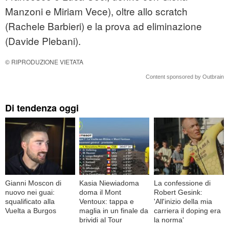
Manzoni e Miriam Vece), oltre allo scratch
(Rachele Barbieri) e la prova ad eliminazione
(Davide Plebani).
© RIPRODUZIONE VIETATA
Content sponsored by Outbrain
Di tendenza oggi
Gianni Moscon di
Kasia Niewiadoma
La confessione di
nuovo nei guai:
doma il Mont
Robert Gesink:
squalificato alla
Ventoux: tappa e
'All'inizio della mia
Vuelta a Burgos
maglia in un finale da
carriera il doping era
brividi al Tour
la norma'