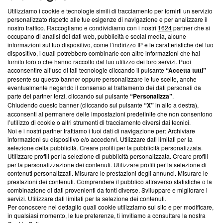
Utilizziamo i cookie e tecnologie simili di tracciamento per fornirti un servizio
Questa sezione offre informazioni trasparenti su Blasting
personalizzato rispetto alle tue esigenze di navigazione e per analizzare il
nostro traffico. Raccogliamo e condividiamo con i nostri
1624
partner che si
News, sui nostri processi editoriali e su come ci impegniamo a
occupano di analisi dei dati web, pubblicità e social media, alcune
creare news di qualità. Inoltre, afferma la nostra aderenza a
informazioni sul tuo dispositivo, come l’indirizzo IP e le caratteristiche del tuo
‘Trust Project - News with Integrity’
Blasting News non è
dispositivo, i quali potrebbero combinarle con altre informazioni che hai
ancora membro del programma, ma ha richiesto di farne
fornito loro o che hanno raccolto dal tuo utilizzo dei loro servizi. Puoi
parte; Trust Project non ha ancora effettuato una verifica di
acconsentire all’uso di tali tecnologie cliccando il pulsante
“Accetta tutti”
conformità agli standard.
presente su questo banner oppure personalizzare le tue scelte, anche
eventualmente negando il consenso al trattamento dei dati personali da
parte dei partner terzi, cliccando sul pulsante
“Personalizza”
.
Su di noi
Chiudendo questo banner (cliccando sul pulsante
“X”
in alto a destra),
acconsenti al permanere delle impostazioni predefinite che non consentono
Team editoriale
l’utilizzo di cookie o altri strumenti di tracciamento diversi dai tecnici.
Noi e i nostri partner trattiamo i tuoi dati di navigazione per: Archiviare
Corporate
informazioni su dispositivo e/o accedervi. Utilizzare dati limitati per la
selezione della pubblicità. Creare profili per la pubblicità personalizzata.
Redazione
Utilizzare profili per la selezione di pubblicità personalizzata. Creare profili
per la personalizzazione dei contenuti. Utilizzare profili per la selezione di
Informativa Privacy
contenuti personalizzati. Misurare le prestazioni degli annunci. Misurare le
prestazioni dei contenuti. Comprendere il pubblico attraverso statistiche o la
Cookie Policy
combinazione di dati provenienti da fonti diverse. Sviluppare e migliorare i
servizi. Utilizzare dati limitati per la selezione dei contenuti.
Blasting SA, IDI CHE-247.845.224, Via Carlo Frasca, 3 - 6900
Per conoscere nel dettaglio quali cookie utilizziamo sul sito e per modificare,
Lugano (Svizzera) Tel:
+39 0690258937
in qualsiasi momento, le tue preferenze, ti invitiamo a consultare la nostra