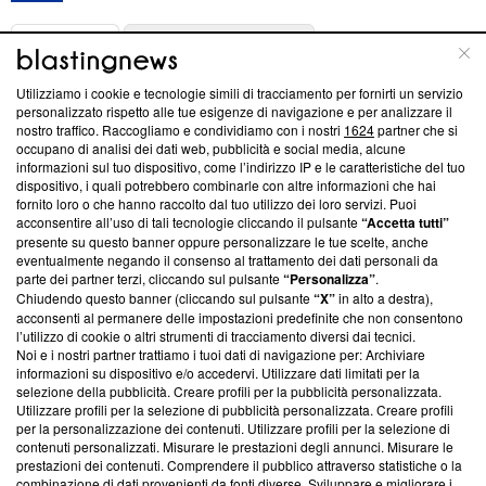
ABOUT
LINEA EDITORIALE
Utilizziamo i cookie e tecnologie simili di tracciamento per fornirti un servizio
Questa sezione offre informazioni trasparenti su Blasting
personalizzato rispetto alle tue esigenze di navigazione e per analizzare il
nostro traffico. Raccogliamo e condividiamo con i nostri
1624
partner che si
News, sui nostri processi editoriali e su come ci impegniamo a
occupano di analisi dei dati web, pubblicità e social media, alcune
creare news di qualità. Inoltre, afferma la nostra aderenza a
informazioni sul tuo dispositivo, come l’indirizzo IP e le caratteristiche del tuo
‘Trust Project - News with Integrity’
Blasting News non è
dispositivo, i quali potrebbero combinarle con altre informazioni che hai
ancora membro del programma, ma ha richiesto di farne
fornito loro o che hanno raccolto dal tuo utilizzo dei loro servizi. Puoi
parte; Trust Project non ha ancora effettuato una verifica di
acconsentire all’uso di tali tecnologie cliccando il pulsante
“Accetta tutti”
conformità agli standard.
presente su questo banner oppure personalizzare le tue scelte, anche
eventualmente negando il consenso al trattamento dei dati personali da
parte dei partner terzi, cliccando sul pulsante
“Personalizza”
.
Su di noi
Chiudendo questo banner (cliccando sul pulsante
“X”
in alto a destra),
acconsenti al permanere delle impostazioni predefinite che non consentono
Team editoriale
l’utilizzo di cookie o altri strumenti di tracciamento diversi dai tecnici.
Noi e i nostri partner trattiamo i tuoi dati di navigazione per: Archiviare
Corporate
informazioni su dispositivo e/o accedervi. Utilizzare dati limitati per la
selezione della pubblicità. Creare profili per la pubblicità personalizzata.
Redazione
Utilizzare profili per la selezione di pubblicità personalizzata. Creare profili
per la personalizzazione dei contenuti. Utilizzare profili per la selezione di
Informativa Privacy
contenuti personalizzati. Misurare le prestazioni degli annunci. Misurare le
prestazioni dei contenuti. Comprendere il pubblico attraverso statistiche o la
Cookie Policy
combinazione di dati provenienti da fonti diverse. Sviluppare e migliorare i