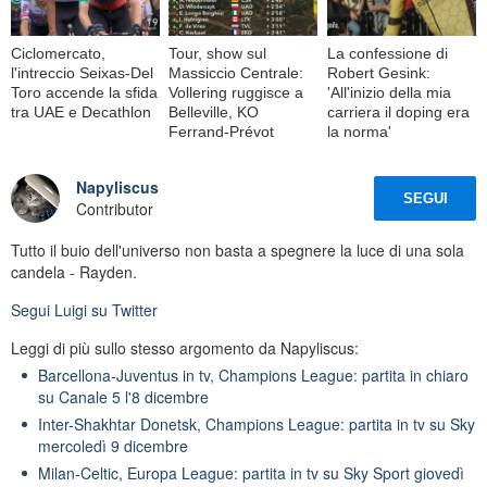
Ciclomercato,
Tour, show sul
La confessione di
l'intreccio Seixas-Del
Massiccio Centrale:
Robert Gesink:
Toro accende la sfida
Vollering ruggisce a
'All'inizio della mia
tra UAE e Decathlon
Belleville, KO
carriera il doping era
Ferrand-Prévot
la norma'
Napyliscus
SEGUI
Contributor
Tutto il buio dell'universo non basta a spegnere la luce di una sola
candela - Rayden.
Segui
Luigi
su Twitter
Leggi di più sullo stesso argomento da Napyliscus:
Barcellona-Juventus in tv, Champions League: partita in chiaro
su Canale 5 l'8 dicembre
Inter-Shakhtar Donetsk, Champions League: partita in tv su Sky
mercoledì 9 dicembre
Milan-Celtic, Europa League: partita in tv su Sky Sport giovedì