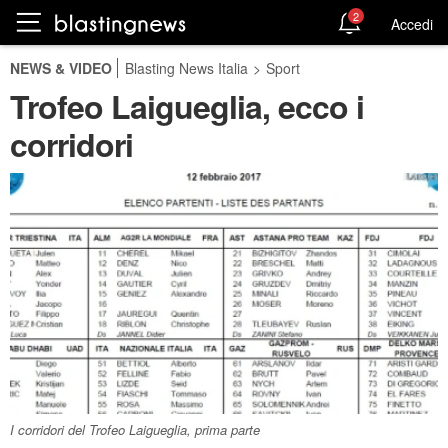
2
Accedi
NEWS & VIDEO
Blasting News Italia
>
Sport
Trofeo Laigueglia, ecco i
corridori
I corridori del Trofeo Laigueglia, prima parte