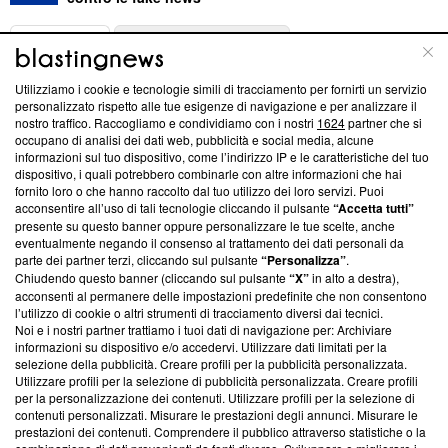
ABOUT
LINEA EDITORIALE
Utilizziamo i cookie e tecnologie simili di tracciamento per fornirti un servizio
Questa sezione offre informazioni trasparenti su Blasting
personalizzato rispetto alle tue esigenze di navigazione e per analizzare il
nostro traffico. Raccogliamo e condividiamo con i nostri
1624
partner che si
News, sui nostri processi editoriali e su come ci impegniamo a
occupano di analisi dei dati web, pubblicità e social media, alcune
creare news di qualità. Inoltre, afferma la nostra aderenza a
informazioni sul tuo dispositivo, come l’indirizzo IP e le caratteristiche del tuo
‘Trust Project - News with Integrity’
Blasting News non è
dispositivo, i quali potrebbero combinarle con altre informazioni che hai
ancora membro del programma, ma ha richiesto di farne
fornito loro o che hanno raccolto dal tuo utilizzo dei loro servizi. Puoi
parte; Trust Project non ha ancora effettuato una verifica di
acconsentire all’uso di tali tecnologie cliccando il pulsante
“Accetta tutti”
conformità agli standard.
presente su questo banner oppure personalizzare le tue scelte, anche
eventualmente negando il consenso al trattamento dei dati personali da
parte dei partner terzi, cliccando sul pulsante
“Personalizza”
.
Su di noi
Chiudendo questo banner (cliccando sul pulsante
“X”
in alto a destra),
acconsenti al permanere delle impostazioni predefinite che non consentono
Team editoriale
l’utilizzo di cookie o altri strumenti di tracciamento diversi dai tecnici.
Noi e i nostri partner trattiamo i tuoi dati di navigazione per: Archiviare
Corporate
informazioni su dispositivo e/o accedervi. Utilizzare dati limitati per la
selezione della pubblicità. Creare profili per la pubblicità personalizzata.
Redazione
Utilizzare profili per la selezione di pubblicità personalizzata. Creare profili
per la personalizzazione dei contenuti. Utilizzare profili per la selezione di
Informativa Privacy
contenuti personalizzati. Misurare le prestazioni degli annunci. Misurare le
prestazioni dei contenuti. Comprendere il pubblico attraverso statistiche o la
Cookie Policy