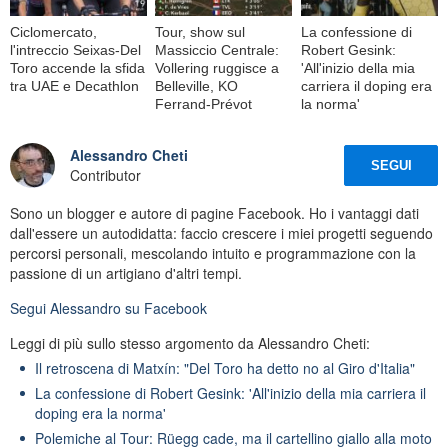
Ciclomercato,
Tour, show sul
La confessione di
l'intreccio Seixas-Del
Massiccio Centrale:
Robert Gesink:
Toro accende la sfida
Vollering ruggisce a
'All'inizio della mia
tra UAE e Decathlon
Belleville, KO
carriera il doping era
Ferrand-Prévot
la norma'
Alessandro Cheti
SEGUI
Contributor
Sono un blogger e autore di pagine Facebook. Ho i vantaggi dati
dall'essere un autodidatta: faccio crescere i miei progetti seguendo
percorsi personali, mescolando intuito e programmazione con la
passione di un artigiano d'altri tempi.
Segui
Alessandro
su Facebook
Leggi di più sullo stesso argomento da Alessandro Cheti:
Il retroscena di Matxín: "Del Toro ha detto no al Giro d'Italia"
La confessione di Robert Gesink: 'All'inizio della mia carriera il
doping era la norma'
Polemiche al Tour: Rüegg cade, ma il cartellino giallo alla moto