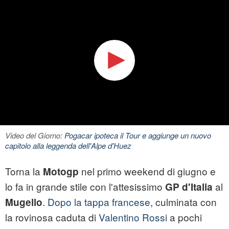
Video del Giorno:
Pogacar ipoteca il Tour e aggiunge un nuovo
capitolo alla leggenda dell'Alpe d'Huez
Torna la
nel primo weekend di giugno e
Motogp
lo fa in grande stile con l'attesissimo
al
GP d'Italia
.
Dopo la tappa francese
, culminata con
Mugello
la rovinosa caduta di
Valentino Rossi
a pochi