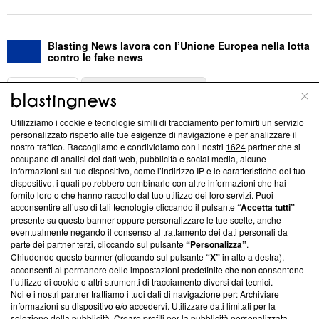
Blasting News lavora con l’Unione Europea nella lotta
contro le fake news
ABOUT
LINEA EDITORIALE
Utilizziamo i cookie e tecnologie simili di tracciamento per fornirti un servizio
Questa sezione offre informazioni trasparenti su Blasting
personalizzato rispetto alle tue esigenze di navigazione e per analizzare il
nostro traffico. Raccogliamo e condividiamo con i nostri
1624
partner che si
News, sui nostri processi editoriali e su come ci impegniamo a
occupano di analisi dei dati web, pubblicità e social media, alcune
creare news di qualità. Inoltre, afferma la nostra aderenza a
informazioni sul tuo dispositivo, come l’indirizzo IP e le caratteristiche del tuo
‘Trust Project - News with Integrity’
Blasting News non è
dispositivo, i quali potrebbero combinarle con altre informazioni che hai
ancora membro del programma, ma ha richiesto di farne
fornito loro o che hanno raccolto dal tuo utilizzo dei loro servizi. Puoi
parte; Trust Project non ha ancora effettuato una verifica di
acconsentire all’uso di tali tecnologie cliccando il pulsante
“Accetta tutti”
conformità agli standard.
presente su questo banner oppure personalizzare le tue scelte, anche
eventualmente negando il consenso al trattamento dei dati personali da
parte dei partner terzi, cliccando sul pulsante
“Personalizza”
.
Su di noi
Chiudendo questo banner (cliccando sul pulsante
“X”
in alto a destra),
acconsenti al permanere delle impostazioni predefinite che non consentono
Team editoriale
l’utilizzo di cookie o altri strumenti di tracciamento diversi dai tecnici.
Noi e i nostri partner trattiamo i tuoi dati di navigazione per: Archiviare
Corporate
informazioni su dispositivo e/o accedervi. Utilizzare dati limitati per la
selezione della pubblicità. Creare profili per la pubblicità personalizzata.