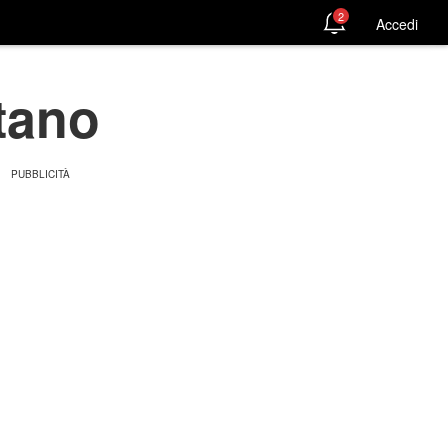
2
Accedi
itano