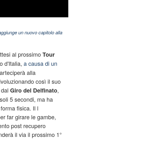
aggiunge un nuovo capitolo alla
attesi al prossimo
Tour
o d'Italia,
a causa di un
arteciperà alla
ivoluzionando così il suo
 dal
,
Giro del Delfinato
 soli 5 secondi, ma ha
rma fisica. Il l
per far girare le gambe,
mento post recupero
nderà il via il prossimo 1°