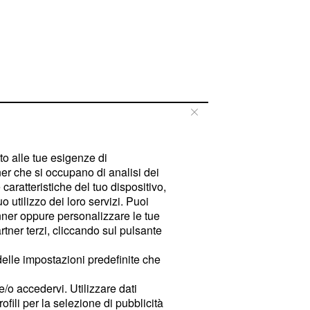
tto alle tue esigenze di
er che si occupano di analisi dei
caratteristiche del tuo dispositivo,
 utilizzo dei loro servizi. Puoi
ner oppure personalizzare le tue
tner terzi, cliccando sul pulsante
delle impostazioni predefinite che
e/o accedervi. Utilizzare dati
rofili per la selezione di pubblicità