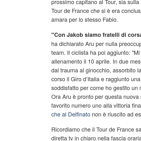
prossimo capitano al Tour, sia sulla
Tour de France che si è era conclu
amara per lo stesso Fabio.
"Con Jakob siamo fratelli di corsa
ha dichiarato Aru per nulla preoccup
team. Il ciclista ha poi aggiunto: "Mi
allenamento il 10 aprile. In due mesi
dal trauma al ginocchio, assorbito l
corso il Giro d’Italia e raggiunto u
soddisfatto per come ho gestito un m
Ora Aru è pronto per questa nuova sf
favorito numero uno alla vittoria fin
che al Delfinato
non è riuscito ad es
Ricordiamo che il Tour de France s
diretta tv in chiaro nella fascia orar