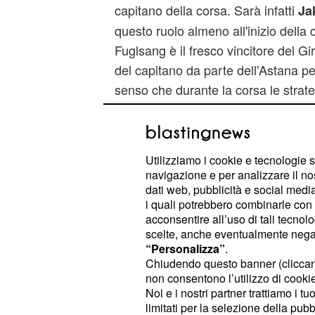
capitano della corsa. Sarà infatti
Ja
questo ruolo almeno all'inizio della
Fuglsang è il fresco vincitore del Gi
del capitano da parte dell'Astana per
senso che durante la corsa le strat
il dualismo Fuglsang-Aru potrebbe g
per una possibile vittoria finale.
Utilizziamo i cookie e tecnologie s
Come avrà reagito Aru, nell'apprend
navigazione e per analizzare il no
con lui come capitano? Ecco nel pa
dati web, pubblicità e social media,
dichiarazioni del corridore sardo.
i quali potrebbero combinarle con a
acconsentire all’uso di tali tecnol
scelte, anche eventualmente negand
Aru: "Con Jakob siamo
“Personalizza”
.
corsa"
Chiudendo questo banner (clicca
non consentono l’utilizzo di cookie 
Il dualismo con Jakog Fuglsang, co
Noi e i nostri partner trattiamo i t
limitati per la selezione della pubb
Aru, non preoccupa lo stesso Fabio