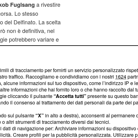
a rivestire
kob Fuglsang
 corsa. Lo stesso
ro del Delfinato. La scelta
ò non è definitiva, nel
egie potrebbero variare e
iovare al team e ai due
imili di tracciamento per fornirti un servizio personalizzato rispe
ere che non si partirà
stro traffico. Raccogliamo e condividiamo con i nostri
1624
partn
ragrafo successivo le
 alcune informazioni sul tuo dispositivo, come l’indirizzo IP e le 
ltre informazioni che hai fornito loro o che hanno raccolto dal tuo
ogie cliccando il pulsante
“Accetta tutti”
presente su questo ban
o il consenso al trattamento dei dati personali da parte dei par
 fratelli di
ndo sul pulsante
“X”
in alto a destra), acconsenti al permanere 
o altri strumenti di tracciamento diversi dai tecnici.
mpagno di squadra di
uoi dati di navigazione per: Archiviare informazioni su dispositivo 
licità. Creare profili per la pubblicità personalizzata. Utilizzare p
.