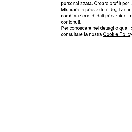
professionistico, utilizzando però 
personalizzata. Creare profili per 
Misurare le prestazioni degli annun
tutti ritengono pienamente affidabile
combinazione di dati provenienti da 
tramite dei tablet che utilizzano un
contenuti.
alcune inchieste condotte nei mesi 
Per conoscere nel dettaglio quali c
consultare la nostra
Cookie Policy
come l’uso delle
telecamere termi
efficace e più difficilmente aggirabil