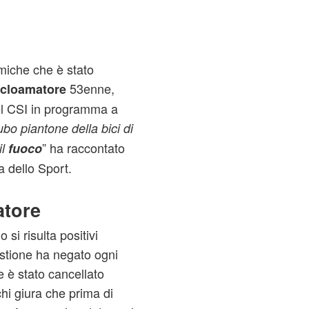
rmiche che è stato
53enne,
icloamatore
el CSI in programma a
bo piantone della bici di
” ha raccontato
il
fuoco
a dello Sport.
atore
i risulta positivi
uestione ha negato ogni
 è stato cancellato
chi giura che prima di