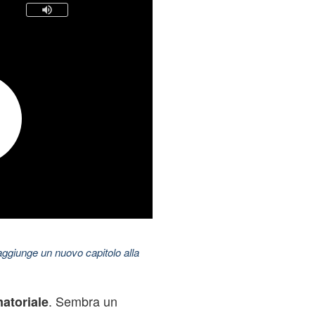
aggiunge un nuovo capitolo alla
. Sembra un
atoriale