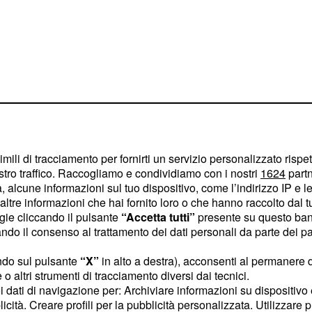
 nel ciclismo
imili di tracciamento per fornirti un servizio personalizzato rispe
stro traffico. Raccogliamo e condividiamo con i nostri
1624
partn
 alcune informazioni sul tuo dispositivo, come l’indirizzo IP e le 
i da anni
nel mondo del
ltre informazioni che hai fornito loro o che hanno raccolto dal tuo
ogie cliccando il pulsante
“Accetta tutti”
presente su questo ban
ridore abbia utilizzato un
o il consenso al trattamento dei dati personali da parte dei par
 ruote della
Bicicletta
certato è stato quello di
ndo sul pulsante
“X”
in alto a destra), acconsenti al permanere 
o altri strumenti di tracciamento diversi dai tecnici.
emke Van Den
uoi dati di navigazione per: Archiviare informazioni su dispositivo 
nel ciclismo
ontrolli
licità. Creare profili per la pubblicità personalizzata. Utilizzare p