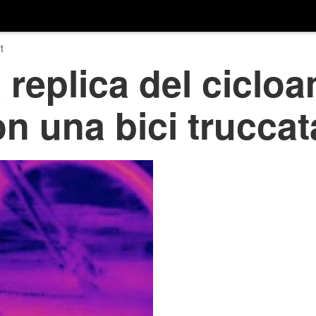
t
a replica del ciclo
n una bici truccat