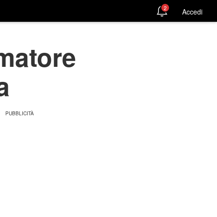
2
Accedi
amatore
a