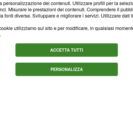
una metodologia che non
la personalizzazione dei contenuti. Utilizzare profili per la selez
ci. Misurare le prestazioni dei contenuti. Comprendere il pubblic
. I controlli avvengono
fonti diverse. Sviluppare e migliorare i servizi. Utilizzare dati l
 software apposito, ma
scorsi hanno rilevato
ookie utilizziamo sul sito e per modificare, in qualsiasi momento,
.
possa essere più
che
e.
ACCETTA TUTTI
PERSONALIZZA