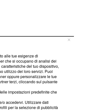
tto alle tue esigenze di
er che si occupano di analisi dei
caratteristiche del tuo dispositivo,
 utilizzo dei loro servizi. Puoi
ner oppure personalizzare le tue
tner terzi, cliccando sul pulsante
delle impostazioni predefinite che
e/o accedervi. Utilizzare dati
rofili per la selezione di pubblicità