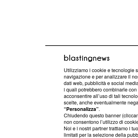
Il doping tecnologico
Utilizziamo i cookie e tecnologie s
amatoriale
navigazione e per analizzare il no
dati web, pubblicità e social media,
Di doping tecnologico si parla orma
i quali potrebbero combinarle con a
acconsentire all’uso di tali tecnol
. I sospetti che qualche cor
ciclismo
scelte, anche eventualmente negand
motorino nascosto nel telaio o nelle
“Personalizza”
.
sono forti, ma finora l’unico caso ac
Chiudendo questo banner (clicca
non consentono l’utilizzo di cookie 
una giovane ciclocrossista belga,
F
Noi e i nostri partner trattiamo i t
. L’Uci ha intensificato
Driessche
i c
limitati per la selezione della pubb