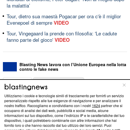
la malattia’
Tour, dietro sua maestà Pogacar per ora c'è il miglior
Evenepoel di sempre
VIDEO
Tour, Vingegaard la prende con filosofia: 'Le cadute
fanno parte del gioco'
VIDEO
Blasting News lavora con l’Unione Europea nella lotta
contro le fake news
ABOUT
LINEA EDITORIALE
Utilizziamo i cookie e tecnologie simili di tracciamento per fornirti un servizio
Questa sezione offre informazioni trasparenti su Blasting
personalizzato rispetto alle tue esigenze di navigazione e per analizzare il
nostro traffico. Raccogliamo e condividiamo con i nostri
1624
partner che si
News, sui nostri processi editoriali e su come ci impegniamo a
occupano di analisi dei dati web, pubblicità e social media, alcune
creare news di qualità. Inoltre, afferma la nostra aderenza a
informazioni sul tuo dispositivo, come l’indirizzo IP e le caratteristiche del tuo
‘Trust Project - News with Integrity’
Blasting News non è
dispositivo, i quali potrebbero combinarle con altre informazioni che hai
ancora membro del programma, ma ha richiesto di farne
fornito loro o che hanno raccolto dal tuo utilizzo dei loro servizi. Puoi
parte; Trust Project non ha ancora effettuato una verifica di