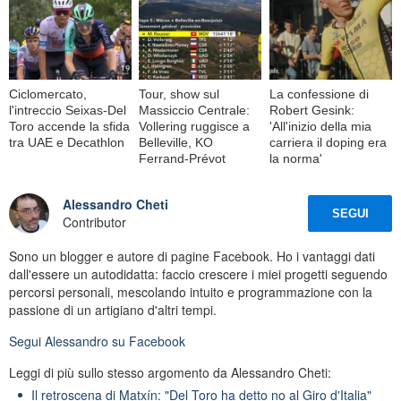
Ciclomercato,
Tour, show sul
La confessione di
l'intreccio Seixas-Del
Massiccio Centrale:
Robert Gesink:
Toro accende la sfida
Vollering ruggisce a
'All'inizio della mia
tra UAE e Decathlon
Belleville, KO
carriera il doping era
Ferrand-Prévot
la norma'
Alessandro Cheti
SEGUI
Contributor
Sono un blogger e autore di pagine Facebook. Ho i vantaggi dati
dall'essere un autodidatta: faccio crescere i miei progetti seguendo
percorsi personali, mescolando intuito e programmazione con la
passione di un artigiano d'altri tempi.
Segui
Alessandro
su Facebook
Leggi di più sullo stesso argomento da Alessandro Cheti:
Il retroscena di Matxín: "Del Toro ha detto no al Giro d'Italia"