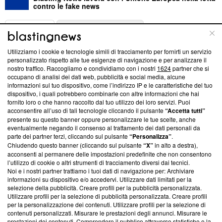
contro le fake news
ABOUT
LINEA EDITORIALE
Utilizziamo i cookie e tecnologie simili di tracciamento per fornirti un servizio
Questa sezione offre informazioni trasparenti su Blasting
personalizzato rispetto alle tue esigenze di navigazione e per analizzare il
nostro traffico. Raccogliamo e condividiamo con i nostri
1624
partner che si
News, sui nostri processi editoriali e su come ci impegniamo a
occupano di analisi dei dati web, pubblicità e social media, alcune
creare news di qualità. Inoltre, afferma la nostra aderenza a
informazioni sul tuo dispositivo, come l’indirizzo IP e le caratteristiche del tuo
‘Trust Project - News with Integrity’
Blasting News non è
dispositivo, i quali potrebbero combinarle con altre informazioni che hai
ancora membro del programma, ma ha richiesto di farne
fornito loro o che hanno raccolto dal tuo utilizzo dei loro servizi. Puoi
parte; Trust Project non ha ancora effettuato una verifica di
acconsentire all’uso di tali tecnologie cliccando il pulsante
“Accetta tutti”
conformità agli standard.
presente su questo banner oppure personalizzare le tue scelte, anche
eventualmente negando il consenso al trattamento dei dati personali da
parte dei partner terzi, cliccando sul pulsante
“Personalizza”
.
Su di noi
Chiudendo questo banner (cliccando sul pulsante
“X”
in alto a destra),
acconsenti al permanere delle impostazioni predefinite che non consentono
Team editoriale
l’utilizzo di cookie o altri strumenti di tracciamento diversi dai tecnici.
Noi e i nostri partner trattiamo i tuoi dati di navigazione per: Archiviare
Corporate
informazioni su dispositivo e/o accedervi. Utilizzare dati limitati per la
selezione della pubblicità. Creare profili per la pubblicità personalizzata.
Redazione
Utilizzare profili per la selezione di pubblicità personalizzata. Creare profili
per la personalizzazione dei contenuti. Utilizzare profili per la selezione di
Informativa Privacy
contenuti personalizzati. Misurare le prestazioni degli annunci. Misurare le
prestazioni dei contenuti. Comprendere il pubblico attraverso statistiche o la