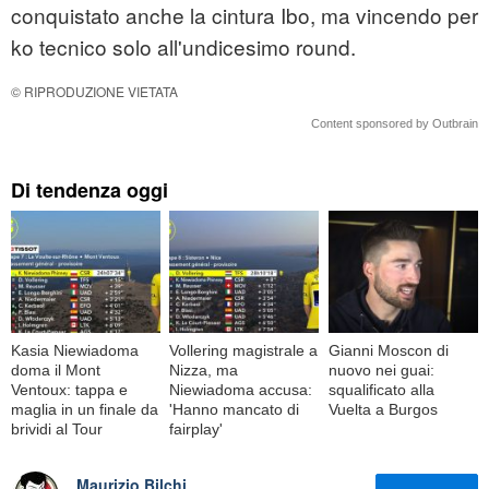
conquistato anche la cintura Ibo, ma vincendo per
ko tecnico solo all'undicesimo round.
© RIPRODUZIONE VIETATA
Content sponsored by Outbrain
Di tendenza oggi
Kasia Niewiadoma
Vollering magistrale a
Gianni Moscon di
doma il Mont
Nizza, ma
nuovo nei guai:
Ventoux: tappa e
Niewiadoma accusa:
squalificato alla
maglia in un finale da
'Hanno mancato di
Vuelta a Burgos
brividi al Tour
fairplay'
Maurizio Bilchi