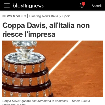
2
Accedi
NEWS & VIDEO
Blasting News Italia
>
Sport
Coppa Davis, all'Italia non
riesce l'impresa
Coppa Davis: questo fine settimana le semifinali – Tennis Circus -
tenniscircus.com