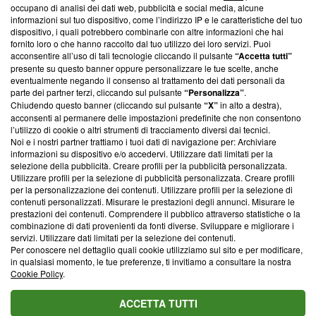
occupano di analisi dei dati web, pubblicità e social media, alcune
creare news di qualità. Inoltre, afferma la nostra aderenza a
informazioni sul tuo dispositivo, come l’indirizzo IP e le caratteristiche del tuo
‘Trust Project - News with Integrity’
Blasting News non è
dispositivo, i quali potrebbero combinarle con altre informazioni che hai
ancora membro del programma, ma ha richiesto di farne
fornito loro o che hanno raccolto dal tuo utilizzo dei loro servizi. Puoi
parte; Trust Project non ha ancora effettuato una verifica di
acconsentire all’uso di tali tecnologie cliccando il pulsante
“Accetta tutti”
conformità agli standard.
presente su questo banner oppure personalizzare le tue scelte, anche
eventualmente negando il consenso al trattamento dei dati personali da
parte dei partner terzi, cliccando sul pulsante
“Personalizza”
.
Su di noi
Chiudendo questo banner (cliccando sul pulsante
“X”
in alto a destra),
acconsenti al permanere delle impostazioni predefinite che non consentono
Team editoriale
l’utilizzo di cookie o altri strumenti di tracciamento diversi dai tecnici.
Noi e i nostri partner trattiamo i tuoi dati di navigazione per: Archiviare
Corporate
informazioni su dispositivo e/o accedervi. Utilizzare dati limitati per la
selezione della pubblicità. Creare profili per la pubblicità personalizzata.
Redazione
Utilizzare profili per la selezione di pubblicità personalizzata. Creare profili
per la personalizzazione dei contenuti. Utilizzare profili per la selezione di
Informativa Privacy
contenuti personalizzati. Misurare le prestazioni degli annunci. Misurare le
prestazioni dei contenuti. Comprendere il pubblico attraverso statistiche o la
Cookie Policy
combinazione di dati provenienti da fonti diverse. Sviluppare e migliorare i
servizi. Utilizzare dati limitati per la selezione dei contenuti.
Blasting SA, IDI CHE-247.845.224, Via Carlo Frasca, 3 - 6900
Per conoscere nel dettaglio quali cookie utilizziamo sul sito e per modificare,
Lugano (Svizzera) Tel:
+39 0690258937
in qualsiasi momento, le tue preferenze, ti invitiamo a consultare la nostra
Cookie Policy
.
© 2026 Blasting News
ACCETTA TUTTI