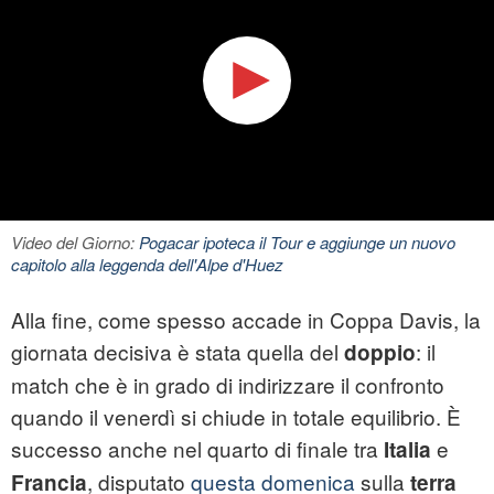
Video del Giorno:
Pogacar ipoteca il Tour e aggiunge un nuovo
capitolo alla leggenda dell'Alpe d'Huez
Alla fine, come spesso accade in
Coppa Davis
, la
giornata decisiva è stata quella del
: il
doppio
match che è in grado di indirizzare il confronto
quando il venerdì si chiude in totale equilibrio. È
successo anche nel quarto di finale tra
e
Italia
, disputato
questa domenica
sulla
Francia
terra