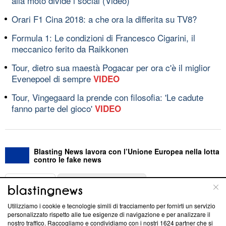
alla moto divide i social (Video)
Orari F1 Cina 2018: a che ora la differita su TV8?
Formula 1: Le condizioni di Francesco Cigarini, il
meccanico ferito da Raikkonen
Tour, dietro sua maestà Pogacar per ora c'è il miglior
Evenepoel di sempre
VIDEO
Tour, Vingegaard la prende con filosofia: 'Le cadute
fanno parte del gioco'
VIDEO
Blasting News lavora con l’Unione Europea nella lotta
contro le fake news
ABOUT
LINEA EDITORIALE
Utilizziamo i cookie e tecnologie simili di tracciamento per fornirti un servizio
Questa sezione offre informazioni trasparenti su Blasting
personalizzato rispetto alle tue esigenze di navigazione e per analizzare il
nostro traffico. Raccogliamo e condividiamo con i nostri
1624
partner che si
News, sui nostri processi editoriali e su come ci impegniamo a