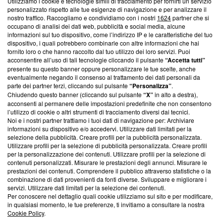
Utilizziamo i cookie e tecnologie simili di tracciamento per fornirti un servizio
Questa sezione offre informazioni trasparenti su Blasting
personalizzato rispetto alle tue esigenze di navigazione e per analizzare il
nostro traffico. Raccogliamo e condividiamo con i nostri
1624
partner che si
News, sui nostri processi editoriali e su come ci impegniamo a
occupano di analisi dei dati web, pubblicità e social media, alcune
creare news di qualità. Inoltre, afferma la nostra aderenza a
informazioni sul tuo dispositivo, come l’indirizzo IP e le caratteristiche del tuo
‘Trust Project - News with Integrity’
Blasting News non è
dispositivo, i quali potrebbero combinarle con altre informazioni che hai
ancora membro del programma, ma ha richiesto di farne
fornito loro o che hanno raccolto dal tuo utilizzo dei loro servizi. Puoi
parte; Trust Project non ha ancora effettuato una verifica di
acconsentire all’uso di tali tecnologie cliccando il pulsante
“Accetta tutti”
conformità agli standard.
presente su questo banner oppure personalizzare le tue scelte, anche
eventualmente negando il consenso al trattamento dei dati personali da
parte dei partner terzi, cliccando sul pulsante
“Personalizza”
.
Su di noi
Chiudendo questo banner (cliccando sul pulsante
“X”
in alto a destra),
acconsenti al permanere delle impostazioni predefinite che non consentono
Team editoriale
l’utilizzo di cookie o altri strumenti di tracciamento diversi dai tecnici.
Noi e i nostri partner trattiamo i tuoi dati di navigazione per: Archiviare
Corporate
informazioni su dispositivo e/o accedervi. Utilizzare dati limitati per la
selezione della pubblicità. Creare profili per la pubblicità personalizzata.
Redazione
Utilizzare profili per la selezione di pubblicità personalizzata. Creare profili
per la personalizzazione dei contenuti. Utilizzare profili per la selezione di
Informativa Privacy
contenuti personalizzati. Misurare le prestazioni degli annunci. Misurare le
prestazioni dei contenuti. Comprendere il pubblico attraverso statistiche o la
Cookie Policy
combinazione di dati provenienti da fonti diverse. Sviluppare e migliorare i
servizi. Utilizzare dati limitati per la selezione dei contenuti.
Blasting SA, IDI CHE-247.845.224, Via Carlo Frasca, 3 - 6900
Per conoscere nel dettaglio quali cookie utilizziamo sul sito e per modificare,
Lugano (Svizzera) Tel:
+39 0690258937
in qualsiasi momento, le tue preferenze, ti invitiamo a consultare la nostra
Cookie Policy
.
© 2026 Blasting News