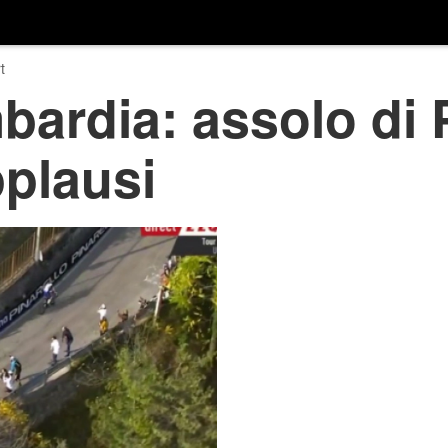
t
bardia: assolo di 
pplausi