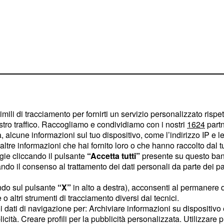
a meilleure forme de ma
imili di tracciamento per fornirti un servizio personalizzato rispe
vu Nibali attaquer j'ai dit
stro traffico. Raccogliamo e condividiamo con i nostri
1624
partn
beau duel avec Nibali.
 alcune informazioni sul tuo dispositivo, come l’indirizzo IP e le 
ltre informazioni che hai fornito loro o che hanno raccolto dal tuo
mbole."
#ILombardia
ogie cliccando il pulsante
“Accetta tutti”
presente su questo ban
o il consenso al trattamento dei dati personali da parte dei par
J (@GroupamaFDJ)
13
ndo sul pulsante
“X”
in alto a destra), acconsenti al permanere 
o altri strumenti di tracciamento diversi dai tecnici.
uoi dati di navigazione per: Archiviare informazioni su dispositivo 
licità. Creare profili per la pubblicità personalizzata. Utilizzare p