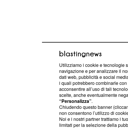
🗣️
@ThibautPinot
: "Je suis dans l
Utilizziamo i cookie e tecnologie s
carrière, c'est formidable. Quand j'ai 
navigazione e per analizzare il no
: bingo, c'est le bon coup. Puis un 
dati web, pubblicità e social media,
i quali potrebbero combinarle con a
Gagner devant lui c'est un beau sy
acconsentire all’uso di tali tecnol
pic.twitter.com/awIC5QCtNh
scelte, anche eventualmente negand
“Personalizza”
.
— Équipe Cycliste Groupama-FD
Chiudendo questo banner (clicca
non consentono l’utilizzo di cookie 
ottobre 2018
Noi e i nostri partner trattiamo i t
limitati per la selezione della pubb