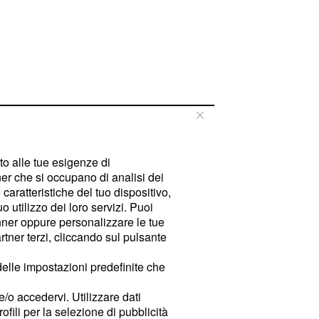
tto alle tue esigenze di
er che si occupano di analisi dei
caratteristiche del tuo dispositivo,
 utilizzo dei loro servizi. Puoi
ner oppure personalizzare le tue
tner terzi, cliccando sul pulsante
delle impostazioni predefinite che
e/o accedervi. Utilizzare dati
rofili per la selezione di pubblicità