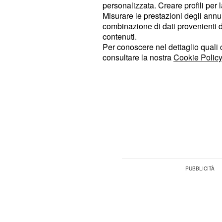
Lombardia, corsa vel
personalizzata. Creare profili per 
Misurare le prestazioni degli annun
Il
è partito da B
Giro di Lombardia
combinazione di dati provenienti da 
contenuti.
più primaverile che autunnale e con
Per conoscere nel dettaglio quali c
sostenuto. Dopo diversi tentativi di 
consultare la nostra
Cookie Policy
evadere in otto:
Davide Ballerini (
Umberto Orsini e Alessandro Tone
Florian Sénéchal (Quick Step Flo
Bonnamour (Fortuneo Samsic), J
(Katusha Alpecin), Michael Store
.
Marcato (UAE Team Emirates)