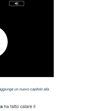
aggiunge un nuovo capitolo alla
ha fatto calare il
ia