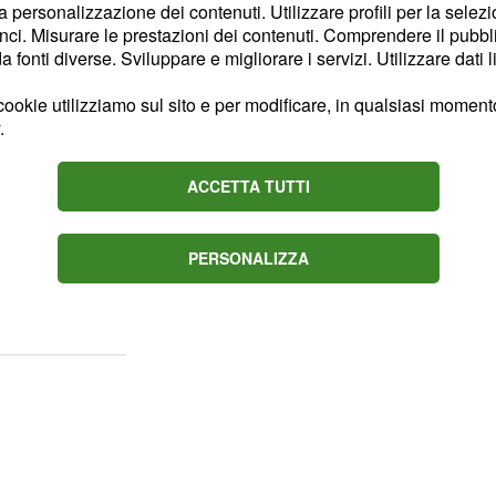
ocissima
la personalizzazione dei contenuti. Utilizzare profili per la selez
ci. Misurare le prestazioni dei contenuti. Comprendere il pubblic
ergamo in una giornata
fonti diverse. Sviluppare e migliorare i servizi. Utilizzare dati l
 un ritmo subito molto
ookie utilizziamo sul sito e per modificare, in qualsiasi momento,
attacco sono riusciti ad
.
Androni Sidermec),
lli (Bardiani CSF),
ACCETTA TUTTI
ors), Franck
onathan Restrepo
PERSONALIZZA
r (Sunweb) e Marco