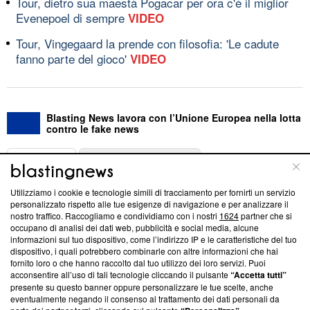
Tour, dietro sua maestà Pogacar per ora c'è il miglior
Evenepoel di sempre
VIDEO
Tour, Vingegaard la prende con filosofia: 'Le cadute
fanno parte del gioco'
VIDEO
Blasting News lavora con l’Unione Europea nella lotta
contro le fake news
ABOUT
LINEA EDITORIALE
Utilizziamo i cookie e tecnologie simili di tracciamento per fornirti un servizio
Questa sezione offre informazioni trasparenti su Blasting
personalizzato rispetto alle tue esigenze di navigazione e per analizzare il
nostro traffico. Raccogliamo e condividiamo con i nostri
1624
partner che si
News, sui nostri processi editoriali e su come ci impegniamo a
occupano di analisi dei dati web, pubblicità e social media, alcune
creare news di qualità. Inoltre, afferma la nostra aderenza a
informazioni sul tuo dispositivo, come l’indirizzo IP e le caratteristiche del tuo
‘Trust Project - News with Integrity’
Blasting News non è
dispositivo, i quali potrebbero combinarle con altre informazioni che hai
ancora membro del programma, ma ha richiesto di farne
fornito loro o che hanno raccolto dal tuo utilizzo dei loro servizi. Puoi
parte; Trust Project non ha ancora effettuato una verifica di
acconsentire all’uso di tali tecnologie cliccando il pulsante
“Accetta tutti”
conformità agli standard.
presente su questo banner oppure personalizzare le tue scelte, anche
eventualmente negando il consenso al trattamento dei dati personali da