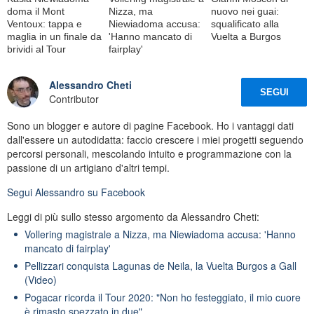
doma il Mont
Nizza, ma
nuovo nei guai:
Ventoux: tappa e
Niewiadoma accusa:
squalificato alla
maglia in un finale da
'Hanno mancato di
Vuelta a Burgos
brividi al Tour
fairplay'
Alessandro Cheti
SEGUI
Contributor
Sono un blogger e autore di pagine Facebook. Ho i vantaggi dati
dall'essere un autodidatta: faccio crescere i miei progetti seguendo
percorsi personali, mescolando intuito e programmazione con la
passione di un artigiano d'altri tempi.
Segui
Alessandro
su Facebook
Leggi di più sullo stesso argomento da Alessandro Cheti:
Vollering magistrale a Nizza, ma Niewiadoma accusa: 'Hanno
mancato di fairplay'
Pellizzari conquista Lagunas de Neila, la Vuelta Burgos a Gall
(Video)
Pogacar ricorda il Tour 2020: "Non ho festeggiato, il mio cuore
è rimasto spezzato in due"