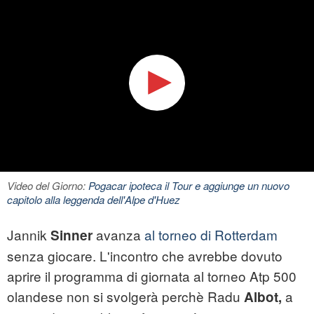
Video del Giorno:
Pogacar ipoteca il Tour e aggiunge un nuovo
capitolo alla leggenda dell'Alpe d'Huez
Jannik
avanza
al torneo di Rotterdam
Sinner
senza giocare. L'incontro che avrebbe dovuto
aprire il programma di giornata al torneo Atp 500
olandese non si svolgerà perchè Radu
a
Albot,