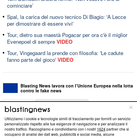
cominciare’
Spal, la carica del nuovo tecnico Di Biagio: 'A Lecce
per dimostrare di essere vivi'
Tour, dietro sua maestà Pogacar per ora c'è il miglior
Evenepoel di sempre
VIDEO
Tour, Vingegaard la prende con filosofia: 'Le cadute
fanno parte del gioco'
VIDEO
Blasting News lavora con l’Unione Europea nella lotta
contro le fake news
ABOUT
LINEA EDITORIALE
Utilizziamo i cookie e tecnologie simili di tracciamento per fornirti un servizio
Questa sezione offre informazioni trasparenti su Blasting
personalizzato rispetto alle tue esigenze di navigazione e per analizzare il
nostro traffico. Raccogliamo e condividiamo con i nostri
1624
partner che si
News, sui nostri processi editoriali e su come ci impegniamo a
occupano di analisi dei dati web, pubblicità e social media, alcune
creare news di qualità. Inoltre, afferma la nostra aderenza a