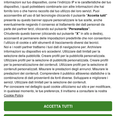
informazioni sul tuo dispositivo, come l’indirizzo IP e le caratteristiche del tuo
‘Trust Project - News with Integrity’
Blasting News non è
dispositivo, i quali potrebbero combinarle con altre informazioni che hai
ancora membro del programma, ma ha richiesto di farne
fornito loro o che hanno raccolto dal tuo utilizzo dei loro servizi. Puoi
parte; Trust Project non ha ancora effettuato una verifica di
acconsentire all’uso di tali tecnologie cliccando il pulsante
“Accetta tutti”
conformità agli standard.
presente su questo banner oppure personalizzare le tue scelte, anche
eventualmente negando il consenso al trattamento dei dati personali da
parte dei partner terzi, cliccando sul pulsante
“Personalizza”
.
Su di noi
Chiudendo questo banner (cliccando sul pulsante
“X”
in alto a destra),
acconsenti al permanere delle impostazioni predefinite che non consentono
Team editoriale
l’utilizzo di cookie o altri strumenti di tracciamento diversi dai tecnici.
Noi e i nostri partner trattiamo i tuoi dati di navigazione per: Archiviare
Corporate
informazioni su dispositivo e/o accedervi. Utilizzare dati limitati per la
selezione della pubblicità. Creare profili per la pubblicità personalizzata.
Redazione
Utilizzare profili per la selezione di pubblicità personalizzata. Creare profili
per la personalizzazione dei contenuti. Utilizzare profili per la selezione di
Informativa Privacy
contenuti personalizzati. Misurare le prestazioni degli annunci. Misurare le
prestazioni dei contenuti. Comprendere il pubblico attraverso statistiche o la
Cookie Policy
combinazione di dati provenienti da fonti diverse. Sviluppare e migliorare i
servizi. Utilizzare dati limitati per la selezione dei contenuti.
Blasting SA, IDI CHE-247.845.224, Via Carlo Frasca, 3 - 6900
Per conoscere nel dettaglio quali cookie utilizziamo sul sito e per modificare,
Lugano (Svizzera) Tel:
+39 0690258937
in qualsiasi momento, le tue preferenze, ti invitiamo a consultare la nostra
Cookie Policy
.
© 2026 Blasting News
ACCETTA TUTTI