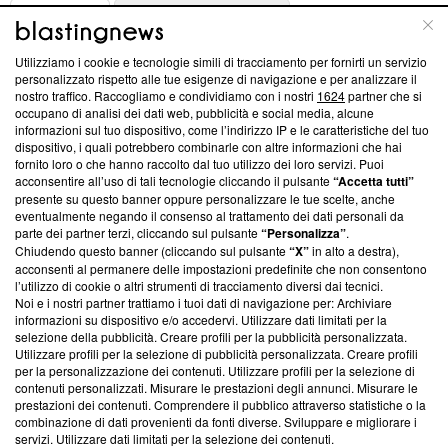
ABOUT
LINEA EDITORIALE
Utilizziamo i cookie e tecnologie simili di tracciamento per fornirti un servizio
Questa sezione offre informazioni trasparenti su Blasting
personalizzato rispetto alle tue esigenze di navigazione e per analizzare il
nostro traffico. Raccogliamo e condividiamo con i nostri
1624
partner che si
News, sui nostri processi editoriali e su come ci impegniamo a
occupano di analisi dei dati web, pubblicità e social media, alcune
creare news di qualità. Inoltre, afferma la nostra aderenza a
informazioni sul tuo dispositivo, come l’indirizzo IP e le caratteristiche del tuo
‘Trust Project - News with Integrity’
Blasting News non è
dispositivo, i quali potrebbero combinarle con altre informazioni che hai
ancora membro del programma, ma ha richiesto di farne
fornito loro o che hanno raccolto dal tuo utilizzo dei loro servizi. Puoi
parte; Trust Project non ha ancora effettuato una verifica di
acconsentire all’uso di tali tecnologie cliccando il pulsante
“Accetta tutti”
conformità agli standard.
presente su questo banner oppure personalizzare le tue scelte, anche
eventualmente negando il consenso al trattamento dei dati personali da
parte dei partner terzi, cliccando sul pulsante
“Personalizza”
.
Su di noi
Chiudendo questo banner (cliccando sul pulsante
“X”
in alto a destra),
acconsenti al permanere delle impostazioni predefinite che non consentono
Team editoriale
l’utilizzo di cookie o altri strumenti di tracciamento diversi dai tecnici.
Noi e i nostri partner trattiamo i tuoi dati di navigazione per: Archiviare
Corporate
informazioni su dispositivo e/o accedervi. Utilizzare dati limitati per la
selezione della pubblicità. Creare profili per la pubblicità personalizzata.
Redazione
Utilizzare profili per la selezione di pubblicità personalizzata. Creare profili
per la personalizzazione dei contenuti. Utilizzare profili per la selezione di
Informativa Privacy
contenuti personalizzati. Misurare le prestazioni degli annunci. Misurare le
prestazioni dei contenuti. Comprendere il pubblico attraverso statistiche o la
Cookie Policy
combinazione di dati provenienti da fonti diverse. Sviluppare e migliorare i
servizi. Utilizzare dati limitati per la selezione dei contenuti.