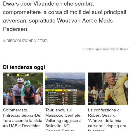
Dwars door Vlaanderen che sembra
compromettere la corsa di molti dei suoi principali
avversari, soprattutto Wout van Aert e Mads
Pedersen.
© RIPRODUZIONE VIETATA
Content sponsored by Outbrain
Di tendenza oggi
Ciclomercato,
Tour, show sul
La confessione di
l'intreccio Seixas-Del
Massiccio Centrale:
Robert Gesink:
Toro accende la sfida
Vollering ruggisce a
'All'inizio della mia
tra UAE e Decathlon
Belleville, KO
carriera il doping era
Ferrand-Prévot
la norma'