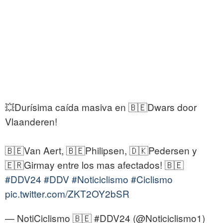
💥Durísima caída masiva en 🇧🇪Dwars door
Vlaanderen!
🇧🇪Van Aert, 🇧🇪Philipsen, 🇩🇰Pedersen y
🇪🇷Girmay entre los mas afectados! 🇧🇪
#DDV24
#DDV
#Noticiclismo
#Ciclismo
pic.twitter.com/ZKT2OY2bSR
— NotiCiclismo 🇧🇪 #DDV24 (@Noticiclismo1)