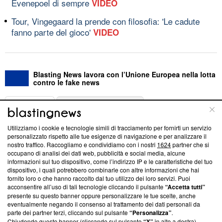
Evenepoel di sempre
VIDEO
Tour, Vingegaard la prende con filosofia: 'Le cadute
fanno parte del gioco'
VIDEO
Blasting News lavora con l’Unione Europea nella lotta
contro le fake news
ABOUT
LINEA EDITORIALE
Utilizziamo i cookie e tecnologie simili di tracciamento per fornirti un servizio
Questa sezione offre informazioni trasparenti su Blasting
personalizzato rispetto alle tue esigenze di navigazione e per analizzare il
nostro traffico. Raccogliamo e condividiamo con i nostri
1624
partner che si
News, sui nostri processi editoriali e su come ci impegniamo a
occupano di analisi dei dati web, pubblicità e social media, alcune
creare news di qualità. Inoltre, afferma la nostra aderenza a
informazioni sul tuo dispositivo, come l’indirizzo IP e le caratteristiche del tuo
‘Trust Project - News with Integrity’
Blasting News non è
dispositivo, i quali potrebbero combinarle con altre informazioni che hai
ancora membro del programma, ma ha richiesto di farne
fornito loro o che hanno raccolto dal tuo utilizzo dei loro servizi. Puoi
parte; Trust Project non ha ancora effettuato una verifica di
acconsentire all’uso di tali tecnologie cliccando il pulsante
“Accetta tutti”
conformità agli standard.
presente su questo banner oppure personalizzare le tue scelte, anche
eventualmente negando il consenso al trattamento dei dati personali da
parte dei partner terzi, cliccando sul pulsante
“Personalizza”
.
Su di noi
Chiudendo questo banner (cliccando sul pulsante
“X”
in alto a destra),