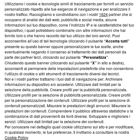
Utilizziamo i cookie e tecnologie simili di tracciamento per fornirti un servizio
Questa sezione offre informazioni trasparenti su Blasting
personalizzato rispetto alle tue esigenze di navigazione e per analizzare il
nostro traffico. Raccogliamo e condividiamo con i nostri
1624
partner che si
News, sui nostri processi editoriali e su come ci impegniamo a
occupano di analisi dei dati web, pubblicità e social media, alcune
creare news di qualità. Inoltre, afferma la nostra aderenza a
informazioni sul tuo dispositivo, come l’indirizzo IP e le caratteristiche del tuo
‘Trust Project - News with Integrity’
Blasting News non è
dispositivo, i quali potrebbero combinarle con altre informazioni che hai
ancora membro del programma, ma ha richiesto di farne
fornito loro o che hanno raccolto dal tuo utilizzo dei loro servizi. Puoi
parte; Trust Project non ha ancora effettuato una verifica di
acconsentire all’uso di tali tecnologie cliccando il pulsante
“Accetta tutti”
conformità agli standard.
presente su questo banner oppure personalizzare le tue scelte, anche
eventualmente negando il consenso al trattamento dei dati personali da
parte dei partner terzi, cliccando sul pulsante
“Personalizza”
.
Su di noi
Chiudendo questo banner (cliccando sul pulsante
“X”
in alto a destra),
acconsenti al permanere delle impostazioni predefinite che non consentono
Team editoriale
l’utilizzo di cookie o altri strumenti di tracciamento diversi dai tecnici.
Noi e i nostri partner trattiamo i tuoi dati di navigazione per: Archiviare
Corporate
informazioni su dispositivo e/o accedervi. Utilizzare dati limitati per la
selezione della pubblicità. Creare profili per la pubblicità personalizzata.
Redazione
Utilizzare profili per la selezione di pubblicità personalizzata. Creare profili
per la personalizzazione dei contenuti. Utilizzare profili per la selezione di
Informativa Privacy
contenuti personalizzati. Misurare le prestazioni degli annunci. Misurare le
prestazioni dei contenuti. Comprendere il pubblico attraverso statistiche o la
Cookie Policy
combinazione di dati provenienti da fonti diverse. Sviluppare e migliorare i
servizi. Utilizzare dati limitati per la selezione dei contenuti.
Blasting SA, IDI CHE-247.845.224, Via Carlo Frasca, 3 - 6900
Per conoscere nel dettaglio quali cookie utilizziamo sul sito e per modificare,
Lugano (Svizzera) Tel:
+39 0690258937
in qualsiasi momento, le tue preferenze, ti invitiamo a consultare la nostra
Cookie Policy
.