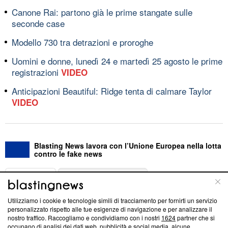
Canone Rai: partono già le prime stangate sulle
seconde case
Modello 730 tra detrazioni e proroghe
Uomini e donne, lunedì 24 e martedì 25 agosto le prime
registrazioni
VIDEO
Anticipazioni Beautiful: Ridge tenta di calmare Taylor
VIDEO
Blasting News lavora con l’Unione Europea nella lotta
contro le fake news
ABOUT
LINEA EDITORIALE
Utilizziamo i cookie e tecnologie simili di tracciamento per fornirti un servizio
Questa sezione offre informazioni trasparenti su Blasting
personalizzato rispetto alle tue esigenze di navigazione e per analizzare il
nostro traffico. Raccogliamo e condividiamo con i nostri
1624
partner che si
News, sui nostri processi editoriali e su come ci impegniamo a
occupano di analisi dei dati web, pubblicità e social media, alcune