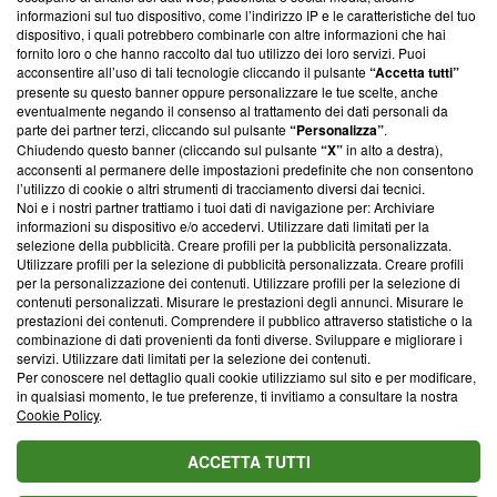
creare news di qualità. Inoltre, afferma la nostra aderenza a
informazioni sul tuo dispositivo, come l’indirizzo IP e le caratteristiche del tuo
‘Trust Project - News with Integrity’
Blasting News non è
dispositivo, i quali potrebbero combinarle con altre informazioni che hai
ancora membro del programma, ma ha richiesto di farne
fornito loro o che hanno raccolto dal tuo utilizzo dei loro servizi. Puoi
parte; Trust Project non ha ancora effettuato una verifica di
acconsentire all’uso di tali tecnologie cliccando il pulsante
“Accetta tutti”
conformità agli standard.
presente su questo banner oppure personalizzare le tue scelte, anche
eventualmente negando il consenso al trattamento dei dati personali da
parte dei partner terzi, cliccando sul pulsante
“Personalizza”
.
Su di noi
Chiudendo questo banner (cliccando sul pulsante
“X”
in alto a destra),
acconsenti al permanere delle impostazioni predefinite che non consentono
Team editoriale
l’utilizzo di cookie o altri strumenti di tracciamento diversi dai tecnici.
Noi e i nostri partner trattiamo i tuoi dati di navigazione per: Archiviare
Corporate
informazioni su dispositivo e/o accedervi. Utilizzare dati limitati per la
selezione della pubblicità. Creare profili per la pubblicità personalizzata.
Redazione
Utilizzare profili per la selezione di pubblicità personalizzata. Creare profili
per la personalizzazione dei contenuti. Utilizzare profili per la selezione di
Informativa Privacy
contenuti personalizzati. Misurare le prestazioni degli annunci. Misurare le
prestazioni dei contenuti. Comprendere il pubblico attraverso statistiche o la
Cookie Policy
combinazione di dati provenienti da fonti diverse. Sviluppare e migliorare i
servizi. Utilizzare dati limitati per la selezione dei contenuti.
Blasting SA, IDI CHE-247.845.224, Via Carlo Frasca, 3 - 6900
Per conoscere nel dettaglio quali cookie utilizziamo sul sito e per modificare,
Lugano (Svizzera) Tel:
+39 0690258937
in qualsiasi momento, le tue preferenze, ti invitiamo a consultare la nostra
Cookie Policy
.
© 2026 Blasting News
ACCETTA TUTTI