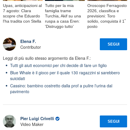
Upas, anticipazioni al
Tutto per la mia
Oroscopo Ferragosto
7 agosto: Clara
famiglia trame
2026, classifica e
scopre che Eduardo
Turchia, Akif su una
previsioni: Toro
l'ha tradita con Stella
ruspa a casa Eren:
solido, conquista il 1ﾟ
'Distruggo tutto'
posto
Elena F.
SEGUI
Contributor
Leggi di più sullo stesso argomento da Elena F.:
Tutti gli aiuti economici per chi decide di fare un figlio
Blue Whale è il gioco per il quale 130 ragazzini si sarebbero
suicidati
Cassino: bambino costretto dalla prof a pulire l'urina dal
pavimento
Pier Luigi Crivelli
SEGUI
Video Maker